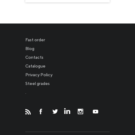
Fast order
Blog
Contacts
Catalogue
Privacy Policy
Новости
Steel grades
.
Инвесторам
СМИ о нас