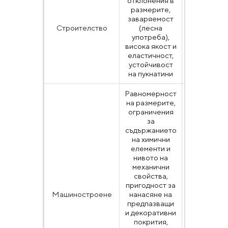
отклонения в
размерите,
заваряемост
EN 10130,
Строителство
(лесна
EN 10268
употреба),
висока якост и
еластичност,
устойчивост
на пукнатини
Равномерност
на размерите,
ограничения
за
съдържанието
на химични
елементи и
нивото на
механични
свойства,
EN 10130,
пригодност за
EN 10268,
Машиностроене
нанасяне на
SAE J403 
предпазващи
техните
и декоративни
еквивалент
покрития,