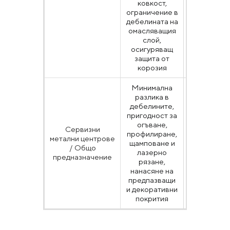
ковкост,
ограничение в
дебелината на
омасляващия
слой,
осигуряващ
защита от
корозия
Минимална
разлика в
дебелините,
пригодност за
огъване,
Сервизни
EN 10130,
профилиране,
метални центрове
EN 10268 
щамповане и
/ Общо
техните
лазерно
предназначение
еквивалент
рязане,
нанасяне на
предпазващи
и декоративни
покрития