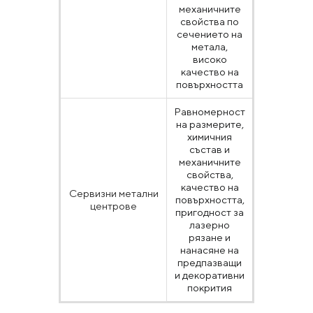
механичните
683-2, DI
свойства по
17100,
сечението на
ДСТУ 8541
метала,
ГОСТ
високо
19281, API
качество на
5L
повърхността
Равномерност
на размерите,
химичния
състав и
механичните
EN 10025,
свойства,
EN 10149-
качество на
Сервизни метални
2, EN 10111
повърхността,
центрове
EN 10083,
пригодност за
BS EN IS
лазерно
683-2 и др
рязане и
нанасяне на
предпазващи
и декоративни
покрития