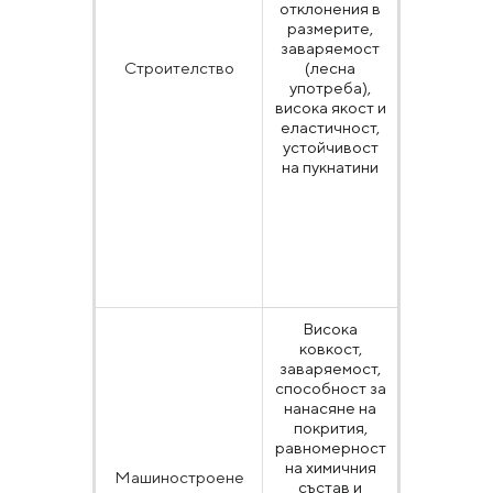
отклонения в
14637,
размерите,
ГОСТ
заваряемост
1577, ДСТ
Строителство
(лесна
7808,
употреба),
ГОСТ
висока якост и
4041,
еластичност,
ГОСТ
устойчивост
17066,
на пукнатини
ДСТУ 8541
ГОСТ
19281,
ГОСТ
8568,
ASTM
A36/A36
Висока
ковкост,
EN 10028,
заваряемост,
EN 10149-
способност за
2, EN 10111
нанасяне на
EN 10083,
покрития,
EN 10025,
равномерност
ASTM
на химичния
A1011, BS
Машиностроене
състав и
EN ISO