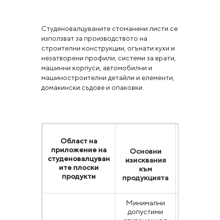
Студеновалцуваните стоманени листи се
използват за производството на
строителни конструкции, огънати кухи и
незатворени профили, системи за врати,
машинни корпуси, автомобилни и
машиностроителни детайли и елементи,
домакински съдове и опаковки.
Област на
приложение на
Основни
Стандарт
студеновалцуван
изисквания
ите плоски
към
продукти
продукцията
Минимални
допустими