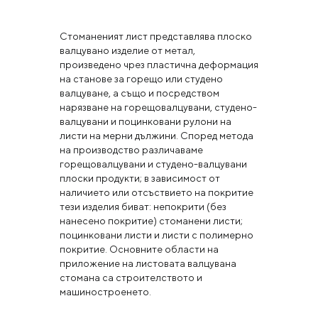
Стоманеният лист представлява плоско
валцувано изделие от метал,
произведено чрез пластична деформация
на станове за горещо или студено
валцуване, а също и посредством
нарязване на горещовалцувани, студено-
валцувани и поцинковани рулони на
листи на мерни дължини. Според метода
на производство различаваме
горещовалцувани и студено-валцувани
плоски продукти; в зависимост от
наличието или отсъствието на покритие
тези изделия биват: непокрити (без
нанесено покритие) стоманени листи;
поцинковани листи и листи с полимерно
покритие. Основните области на
приложение на листовата валцувана
стомана са строителството и
машиностроенето.