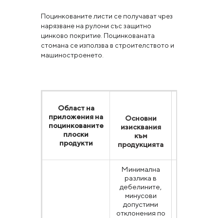
Поцинкованите листи се получават чрез
нарязване на рулони със защитно
цинково покритие. Поцинкованата
стомана се използва в строителството и
машиностроенето.
Област на
приложения на
Основни
Стандарт
поцинкованите
изисквания
плоски
към
продукти
продукцията
Минимална
разлика в
дебелините,
минусови
допустими
отклонения по