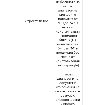
дебелината на
листа,
диапазон на
EN 10346
цинковите
ДСТУ E
покрития от
Строителство
10346, AS
Z80 до Z450;
A653, ГОС
петна от
52246
кристализация
– нормален
блясък (N),
минимизиран
блясък (М) и
продукция без
петна от
кристализация
(zero spangle)
Тесни
диапазони на
допустими
отклонения на
геометричните
размери,
високоякостни
EN 10346
и високо
ДСТУ E