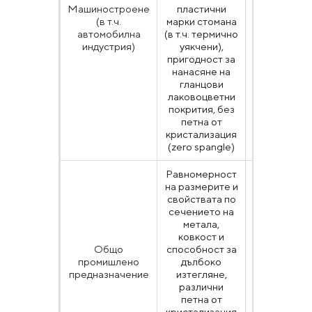
Машиностроене
пластични
10346, AS
(в т.ч.
марки стомана
A653, ГОС
автомобилна
(в т.ч. термично
52246,
индустрия)
уякчени),
специалн
пригодност за
изисквания
нанасяне на
потребител
гланцови
лаковоцветни
покрития, без
петна от
кристализация
(zero spangle)
Равномерност
на размерите и
свойствата по
сечението на
метала,
ковкост и
EN 10346
Общо
способност за
ДСТУ E
промишлено
дълбоко
10346, AS
предназначение
изтегляне,
A653, ГОС
различни
52246
петна от
кристализация