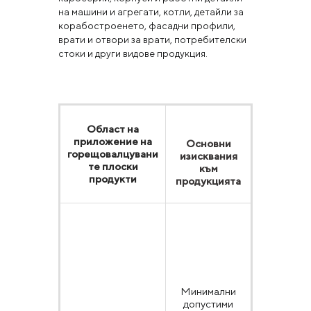
на машини и агрегати, котли, детайли за
корабостроенето, фасадни профили,
врати и отвори за врати, потребителски
стоки и други видове продукция.
Област на
приложение на
Основни
Стандарт
горещовалцувани
изисквания
те плоски
към
продукти
продукцията
EN 10025,
ДСТУ EN
10025,
ДСТУ
2834,
ГОСТ
Минимални
16523,
допустими
ГОСТ