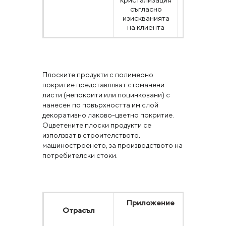
съгласно
изискванията
на клиента
Плоските продукти с полимерно
покритие представляват стоманени
листи (непокрити или поцинковани) с
нанесен по повърхността им слой
декоративно лаково-цветно покритие.
Оцветените плоски продукти се
използват в строителството,
машиностроенето, за производството на
потребителски стоки.
Приложение
Издел
Отрасъл