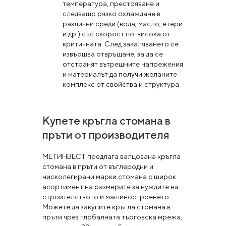
температура, престояване и
следващо рязко охлаждане в
различни среди (вода, масло, етери
и др.) със скорост по-висока от
критичната. След закаляването се
извършва отвръщане, за да се
отстранят вътрешните напрежения
и материалът да получи желаните
комплекс от свойства и структура.
Купете кръгла стомана в
пръти от производителя
МЕТИНВЕСТ предлага валцована кръгла
стомана в пръти от въглеродни и
нисколегирани марки стомана с широк
асортимент на размерите за нуждите на
строителството и машиностроенето.
Можете да закупите кръгла стомана в
пръти чрез глобалната търговска мрежа,