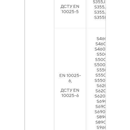
S355J2WP,
ДСТУ EN
S355J0W,
10025-5
S355J2W,
S355K2W
S460Q,
S460QL,
S460QL1,
S500Q,
S500QL,
S500QL1,
S550Q,
S550QL,
EN 10025-
S550QL1,
6,
S620Q,
ДСТУ EN
S620QL,
10025-6
S620QL1,
S690Q,
S690QL,
S690QL1,
S890Q,
S890QL,
S960Q,