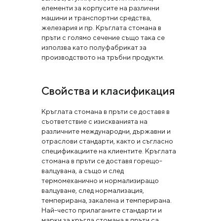
елементи за корпусите на различни
машини и транспортни средства,
железария и пр. Кръглата стомана в
пръти с голямо сечение също така се
използва като полуфабрикат за
производството на тръбни продукти.
Свойства и класификация
Кръглата стомана в пръти се доставя в
съответствие с изискванията на
различните международни, държавни и
отраслови стандарти, както и съгласно
спецификациите на клиентите. Кръглата
стомана в пръти се доставя горещо-
валцувана, а също и след
термомеханично и нормализиращо
валцуване, след нормализация,
темперирана, закалена и темперирана.
Най-често прилаганите стандарти и
марки за кръгла стомана в пръти са