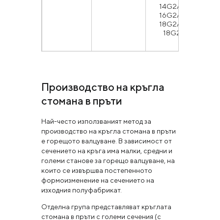
14G2АFD,
16G2АFD,
18G2АFD,
18G2АF
Производство на кръгла
стомана в пръти
Най-често използваният метод за
производство на кръгла стомана в пръти
е горещото валцуване. В зависимост от
сечението на кръга има малки, средни и
големи станове за горещо валцуване, на
които се извършва постепенното
формоизменение на сечението на
изходния полуфабрикат.
Отделна група представляват кръглата
стомана в пръти с големи сечения (с