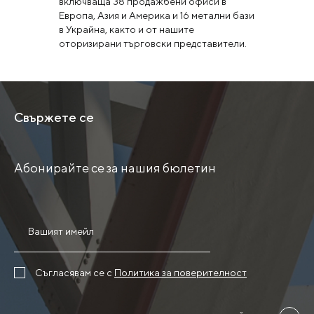
включваща 38 продажбени офиси в
Европа, Азия и Америка и 16 метални бази
в Украйна, както и от нашите
оторизирани търговски представители.
Свържете се
Абонирайте се за нашия бюлетин
Съгласявам се с
Политика за поверителност