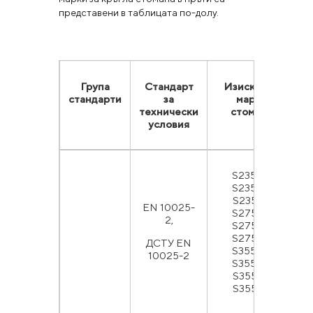
представени в таблицата по-долу.
Група
Стандарт
Изисквани
стандарти
за
марки
технически
стомана
условия
S235JR,
S235J0,
S235J2,
Г
EN 10025-
S275JR,
2,
S275J0,
S275J2,
ДСТУ EN
т
S355JR,
10025-2
S355J0,
S355J2,
S355K2