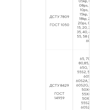
05kp, 08kp,
08ps, 10kp,
Г
10ps, 11kp,
15kp, 15ps,
ДСТУ 7809
18kp, 20kp,
20ps, 08, 10,
ГОСТ 1050
15, 20, 25, 30,
н
35, 40, 45, 50,
55, 58 (55pp),
60
65, 70, 75,
80,85, 60G,
65G, 70G,
55S2, 55S2А,
60S2,
60S2А,70S3А,
Г
60S2G, 50ХG,
ДСТУ 8429
50ХGА,
ГОСТ
55ХGR,
14959
50ХFА,
55S2GF,
60S2ХА,