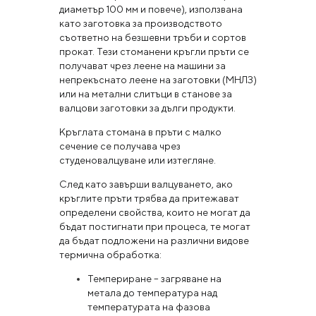
диаметър 100 мм и повече), използвана
като заготовка за производството
съответно на безшевни тръби и сортов
прокат. Тези стоманени кръгли пръти се
получават чрез леене на машини за
непрекъснато леене на заготовки (МНЛЗ)
или на метални слитъци в станове за
валцови заготовки за дълги продукти.
Кръглата стомана в пръти с малко
сечение се получава чрез
студеновалцуване или изтегляне.
След като завърши валцуването, ако
кръглите пръти трябва да притежават
определени свойства, които не могат да
бъдат постигнати при процеса, те могат
да бъдат подложени на различни видове
термична обработка:
Темпериране – загряване на
метала до температура над
температурата на фазова