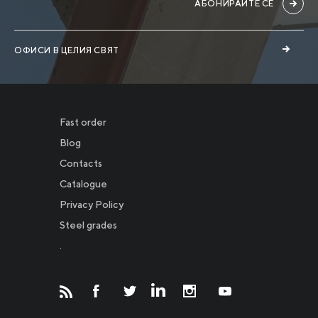
АБОНИРАЙТЕ СЕ
ОФИСИ В ЦЕЛИЯ СВЯТ
Fast order
Blog
Contacts
Catalogue
Privacy Policy
Новости
Steel grades
.
Инвесторам
СМИ о нас