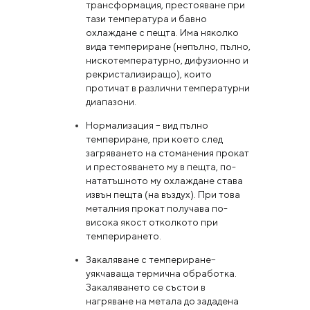
трансформация, престояване при
тази температура и бавно
охлаждане с пещта. Има няколко
вида темпериране (непълно, пълно,
нискотемпературно, дифузионно и
рекристализиращо), които
протичат в различни температурни
диапазони.
Нормализация – вид пълно
темпериране, при което след
загряването на стоманения прокат
и престояването му в пещта, по-
нататъшното му охлаждане става
извън пещта (на въздух). При това
металния прокат получава по-
висока якост отколкото при
темперирането.
Закаляване с темпериране–
уякчаваща термична обработка.
Закаляването се състои в
нагряване на метала до зададена