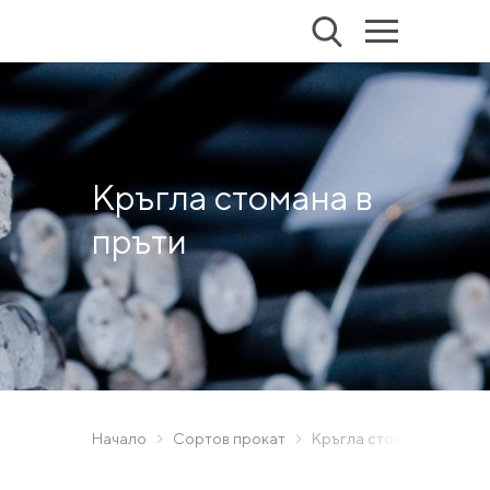
Кръгла стомана в
пръти
Начало
Сортов прокат
Кръгла стомана в пръти