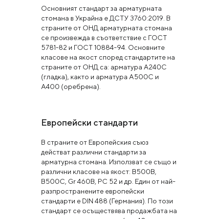
Основният стандарт за арматурната
стомана в Украйна е ДСТУ 3760:2019. В
страните от ОНД арматурната стомана
се произвежда в съответствие с ГОСТ
5781-82 и ГОСТ 10884-94. Основните
класове на якост според стандартите на
страните от ОНД са: арматура А240С
(гладка), както и арматура А500С и
А400 (оребрена).
Европейски стандарти
В страните от Европейския съюз
действат различни стандарти за
арматурна стомана. Използват се също и
различни класове на якост: B500B,
B500C, Gr 460B, PC 52 и др. Един от най-
разпространените европейски
стандарти е DIN 488 (Германия). По този
стандарт се осъществява продажбата на