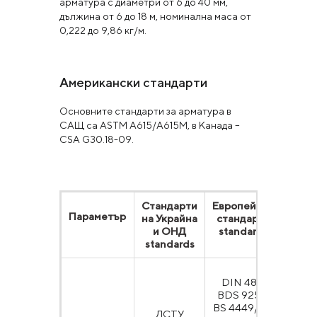
арматура с диаметри от 6 до 40 мм,
дължина от 6 до 18 м, номинална маса от
0,222 до 9,86 кг/м.
Американски стандарти
Основните стандарти за арматура в
САЩ са ASTM A615/А615М, в Канада –
CSA G30.18-09.
Стандарти
Европейски
Амер
Параметър
на Украйна
стандарти
ста
и ОНД
standards
standards
DIN 488;
BDS 9252;
BS 4449/97;
ДСТУ
AST