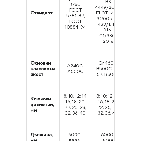
BS
3760,
A
4449/2005;
ГОСТ
A61
Стандарт
ELOT 1421-
5781-82,
G30
3:2005; SR
ГОСТ
CSA 
438/1; ТА
10884-94
016-
01/380-
2018
Основни
Gr 460B;
Gr
А240С;
класове на
B500C; PC
(280
А500С
якост
52; B500B
60
8; 10; 12; 14;
8; 10; 12; 14;
9,5; 1
Ключови
16; 18; 20;
16; 18; 20;
19,
диаметри,
22; 25; 28;
22; 25; 28;
25,4
мм
32; 36; 40
32; 36; 40
32,
Дължина,
6000-
6000-
6000
мм
18000
18000