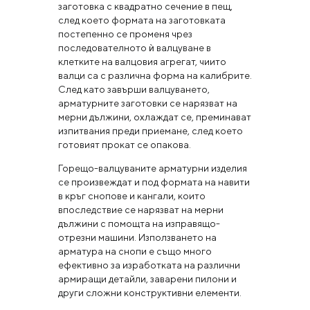
заготовка с квадратно сечение в пещ,
след което формата на заготовката
постепенно се променя чрез
последователното ѝ валцуване в
клетките на валцовия агрегат, чиито
валци са с различна форма на калибрите.
След като завърши валцуването,
арматурните заготовки се нарязват на
мерни дължини, охлаждат се, преминават
изпитвания преди приемане, след което
готовият прокат се опакова.
Горещо-валцуваните арматурни изделия
се произвеждат и под формата на навити
в кръг снопове и кангали, които
впоследствие се нарязват на мерни
дължини с помощта на изправящо-
отрезни машини. Използването на
арматура на снопи е също много
ефективно за изработката на различни
армиращи детайли, заварени пилони и
други сложни конструктивни елементи.