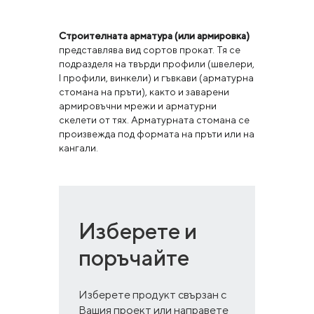
Строителната арматура (или армировка)
представлява вид сортов прокат. Тя се
подразделя на твърди профили (швелери,
I профили, винкели) и гъвкави (арматурна
стомана на пръти), както и заварени
армировъчни мрежи и арматурни
скелети от тях. Арматурната стомана се
произвежда под формата на пръти или на
кангали.
Изберете и
поръчайте
Изберете продукт свързан с
Вашия проект или направете