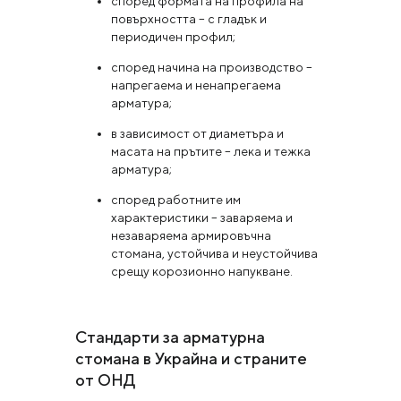
според формата на профила на
повърхността – с гладък и
периодичен профил;
според начина на производство –
напрегаема и ненапрегаема
арматура;
в зависимост от диаметъра и
масата на прътите – лека и тежка
арматура;
според работните им
характеристики – заваряема и
незаваряема армировъчна
стомана, устойчива и неустойчива
срещу корозионно напукване.
Стандарти за арматурна
стомана в Украйна и страните
от ОНД