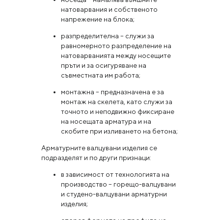
натоварвания и собственото
напрежение на блока;
разпределителна – служи за
равномерното разпределение на
натоварванията между носещите
пръти и за осигуряване на
съвместната им работа;
монтажна – предназначена е за
монтаж на скелета, като служи за
точното и неподвижно фиксиране
на носещата арматура и на
скобите при изливането на бетона;
Арматурните валцувани изделия се
подразделят и по други признаци:
в зависимост от технологията на
производство – горещо-валцувани
и студено-валцувани арматурни
изделия;