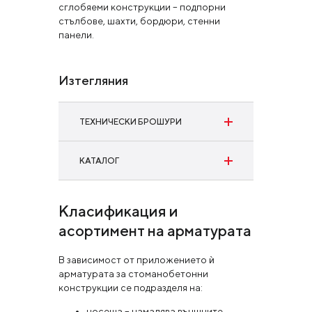
сглобяеми конструкции – подпорни
стълбове, шахти, бордюри, стенни
панели.
Изтегляния
ТЕХНИЧЕСКИ БРОШУРИ
Thread Bar
КАТАЛОГ
виж още
Long products
Класификация и
виж още
асортимент на арматурата
В зависимост от приложението ѝ
арматурата за стоманобетонни
конструкции се подразделя на:
носеща – намалява външните