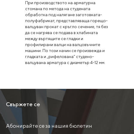
При производството на арматурна
стомана по метода на студената
обработка под налягане заготовката-
полуфабрикат, представляваща горещо-
валцуван прокат с кръгло сечение, тя без
да се нагрява се подава в хлабината
между въртящите се гладки и
профилирани валци на валцовъчните
машини. По този начин се произвежда и
гладката и „рифелована” студено-
валцувана арматура с диаметър 4-12 мм.
Свържете се
Абонирайте се за нашия бюлетин