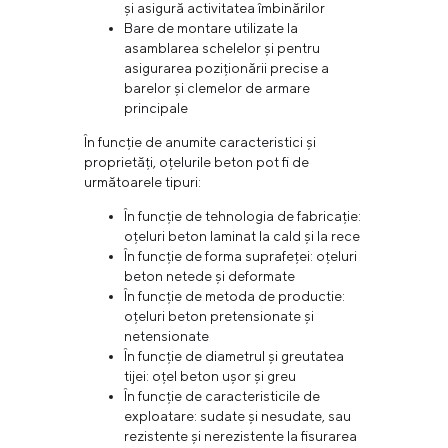
și asigură activitatea îmbinărilor
Bare de montare utilizate la
asamblarea schelelor și pentru
asigurarea poziționării precise a
barelor și clemelor de armare
principale
În funcție de anumite caracteristici și
proprietăți, oțelurile beton pot fi de
următoarele tipuri:
În funcție de tehnologia de fabricație:
oțeluri beton laminat la cald și la rece
În funcție de forma suprafeței: oțeluri
beton netede și deformate
În funcție de metoda de productie:
oțeluri beton pretensionate și
netensionate
În funcție de diametrul și greutatea
tijei: oțel beton ușor și greu
În funcție de caracteristicile de
exploatare: sudate și nesudate, sau
rezistente și nerezistente la fisurarea