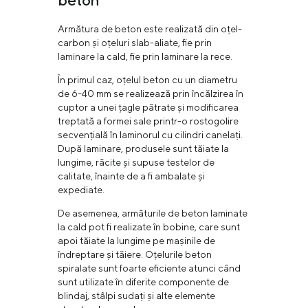
Armătura de beton este realizată din oțel-
carbon și oțeluri slab-aliate, fie prin
laminare la cald, fie prin laminare la rece.
În primul caz, oțelul beton cu un diametru
de 6-40 mm se realizează prin încălzirea în
cuptor a unei țagle pătrate și modificarea
treptată a formei sale printr-o rostogolire
secvențială în laminorul cu cilindri canelați.
După laminare, produsele sunt tăiate la
lungime, răcite și supuse testelor de
calitate, înainte de a fi ambalate și
expediate.
De asemenea, armăturile de beton laminate
la cald pot fi realizate în bobine, care sunt
apoi tăiate la lungime pe mașinile de
îndreptare și tăiere. Oțelurile beton
spiralate sunt foarte eficiente atunci când
sunt utilizate în diferite componente de
blindaj, stâlpi sudați și alte elemente