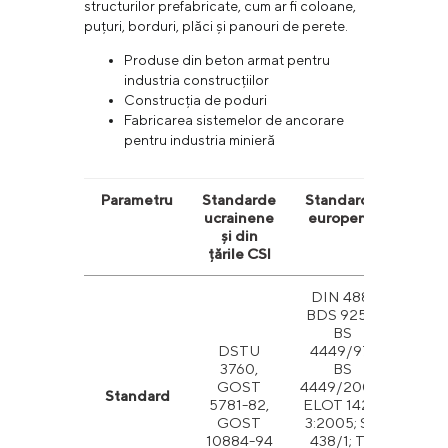
structurilor prefabricate, cum ar fi coloane,
puțuri, borduri, plăci și panouri de perete.
Produse din beton armat pentru
industria construcțiilor
Construcția de poduri
Fabricarea sistemelor de ancorare
pentru industria minieră
Parametru
Standarde
Standarde
Stan
ucrainene
europene
amer
și din
țările CSI
DIN 488;
BDS 9252;
BS
DSTU
4449/97;
AS
3760,
BS
A6
GOST
4449/2005;
AS
Standard
5781-82,
ELOT 1421-
A61
GOST
3:2005; SR
C
10884-94
438/1; ТА
G30.