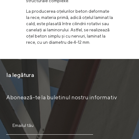
structurale complexe.
La producerea oțelurilor beton deformate
la rece, materia primă, adică oțelul laminat la
cald, este plasată între cilindrii rotativi sau
canelați ai laminorului. Astfel, se realizează
oțel beton simplu și cu nervuri, laminat la
rece, cu un diametru de 4-12 mm.
Ia legătura
Abonează-te la buletinul nostru informativ