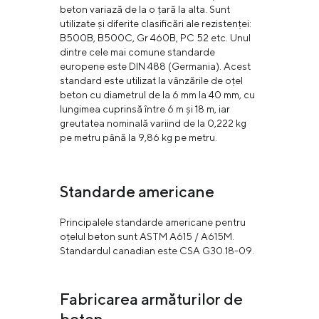
beton variază de la o țară la alta. Sunt
utilizate și diferite clasificări ale rezistenței:
B500B, B500C, Gr 460B, PC 52 etc. Unul
dintre cele mai comune standarde
europene este DIN 488 (Germania). Acest
standard este utilizat la vânzările de oțel
beton cu diametrul de la 6 mm la 40 mm, cu
lungimea cuprinsă între 6 m și 18 m, iar
greutatea nominală variind de la 0,222 kg
pe metru până la 9,86 kg pe metru.
Standarde americane
Principalele standarde americane pentru
oțelul beton sunt ASTM A615 / А615М.
Standardul canadian este CSA G30.18-09.
Fabricarea armăturilor de
beton