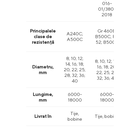
016-
01/380-
2018
Gra
Principalele
Gr 460B;
А240С;
(28
clase de
B500C; PC
А500С
Gra
rezistență
52; B500B
(4
8; 10; 12;
9,5; 
8; 10; 12; 14;
14; 16; 18;
15,9; 
Diametru,
16; 18; 20;
20; 22; 25;
22,2;
mm
22; 25; 28;
28; 32; 36;
28,7;
32; 36; 40
40
35
Lungime,
6000-
6000-
60
mm
18000
18000
18
Tije,
Tij
Livrat în
Tije, bobine
bobine
bob