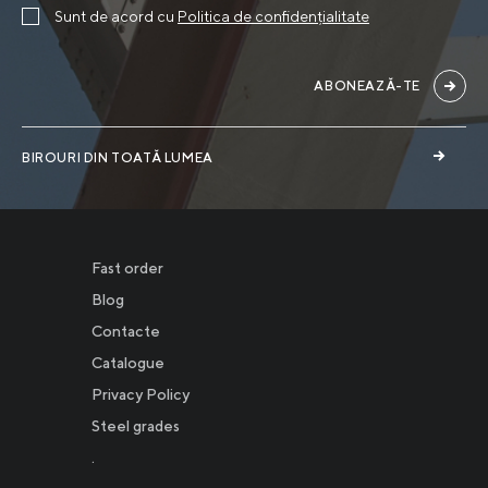
Sunt de acord cu
Politica de confidențialitate
ABONEAZĂ-TE
BIROURI DIN TOATĂ LUMEA
Fast order
Blog
Contacte
Catalogue
Privacy Policy
Новости
Steel grades
.
Инвесторам