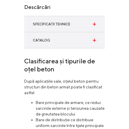
Descărcări
SPECIFICAȚII TEHNICE
Thread Bar
CATALOG
Научете повече
Long products
Clasificarea și tipurile de
Научете повече
oțel beton
După aplicațiile sale, oțelul beton pentru
structuri din beton armat poate fi clasificat
astfel:
Bare principale de armare, ce reduc
sarcinile externe și tensiunea cauzate
de greutatea blocului
Bare de distribuție ce distribuie
uniform sarcinile între tijele principale