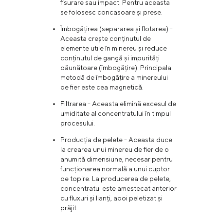
fisurare sau impact. Pentru aceasta
se folosesc concasoare și prese.
Îmbogățirea (separarea și flotarea) -
Aceasta crește conținutul de
elemente utile în minereu și reduce
conținutul de gangă și impurități
dăunătoare (îmbogățire). Principala
metodă de îmbogățire a minereului
de fier este cea magnetică.
Filtrarea - Aceasta elimină excesul de
umiditate al concentratului în timpul
procesului.
Producția de pelete - Aceasta duce
la crearea unui minereu de fier de o
anumită dimensiune, necesar pentru
funcționarea normală a unui cuptor
de topire. La producerea de pelete,
concentratul este amestecat anterior
cu fluxuri și lianți, apoi peletizat și
prăjit.