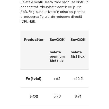
Peletele pentru metalizare produse dintr-un
concentrat îmbunătățit conțin cel puțin
66% Fe și sunt utilizate în principal pentru
producerea fierului de reducere directă
(DRI, HBI).
Producător
:
SevGOK
SevGOK
CGOK
pelete
pelete
pelete
fără
premium
fără flux
flux
fără flux
Fe (total)
>65
>62,5
>65,5
SiO2
5,78
8,91
5,20