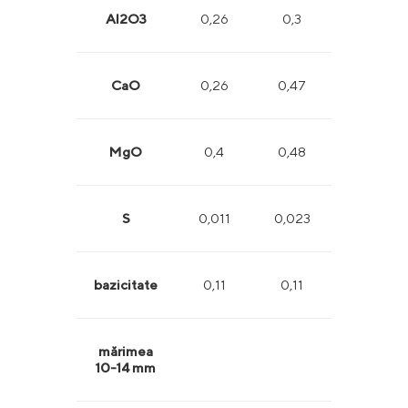
Al2O3
0,26
0,3
0,23
CaO
0,26
0,47
0,42
MgO
0,4
0,48
0,28
S
0,011
0,023
0,014
bazicitate
0,11
0,11
0,12
mărimea
>85%
10-14 mm