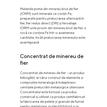
Materiile prime din minereu brut de fier
(IORM) sunt minerale ce conțin Fe,
preparate pentru prelucrarea ulterioară în
fier, fier redus direct (DRI) și feroaliaje.
IORM-urile provin din minereu brut de fier, o
rocă ce conține Fe într-o asemenea
cantitate, încât prelucrarea minereului este
avantajoasă.
Concentrat de minereu de
fier
Concentrat de minereu de fier - un produs
îmbogățit, al cărui conținut de elemente și
compoziție mineralogică îndeplinesc
cerințele prelucrării metalurgice ulterioare.
Concentratul este furnizat ca produs
comercial și utilizat ca produs semifabricat
la fabricarea de pelete și granule de furnal
pentru metalizare, putând fi folosit și la