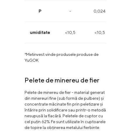
P
-
0,024
0,0
umiditate
<10,5
<10,5
<1
*Metinvest vinde produsele produse de
YuGOK
Pelete de minereu de fier
Pelete de minereu de fier - material generat
din minereuri fine (sub formă de pulbere) și
concentrate măcinate fin prin peletizare și
întărire prin solidificare sau printr-o metodă
nesupusă la flacără. Peletele de cuptor cu
cel puțin 62% Fe sunt utilizate în cuptoarele
de topire la obținerea metalului fierbinte.