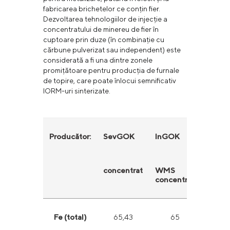
fabricarea brichetelor ce conțin fier.
Dezvoltarea tehnologiilor de injecție a
concentratului de minereu de fier în
cuptoare prin duze (în combinație cu
cărbune pulverizat sau independent) este
considerată a fi una dintre zonele
promițătoare pentru producția de furnale
de topire, care poate înlocui semnificativ
IORM-uri sinterizate.
Producător:
SevGOK
InGOK
InGO
concentrat
WMS
MFU
concentrat
conce
Fe (total)
65,43
65
6