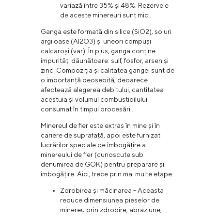
variază între 35% și 48%. Rezervele
de aceste minereuri sunt mici.
Ganga este formată din silice (SiO2), soluri
argiloase (Al2O3) și uneori compuși
calcaroși (var). În plus, ganga conține
impurități dăunătoare: sulf, fosfor, arsen și
zinc. Compoziția și calitatea gangei sunt de
o importanță deosebită, deoarece
afectează alegerea debitului, cantitatea
acestuia și volumul combustibilului
consumat în timpul procesării.
Minereul de fier este extras în mine și în
cariere de suprafață, apoi este furnizat
lucrărilor speciale de îmbogățire a
minereului de fier (cunoscute sub
denumirea de GOK) pentru preparare și
îmbogățire. Aici, trece prin mai multe etape:
Zdrobirea și măcinarea - Aceasta
reduce dimensiunea pieselor de
minereu prin zdrobire, abraziune,