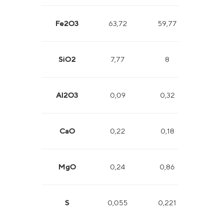
Fe2O3
63,72
59,77
65,
SiO2
7,77
8
5,
Al2O3
0,09
0,32
0,
CaO
0,22
0,18
0,
MgO
0,24
0,86
0,
S
0,055
0,221
0,0