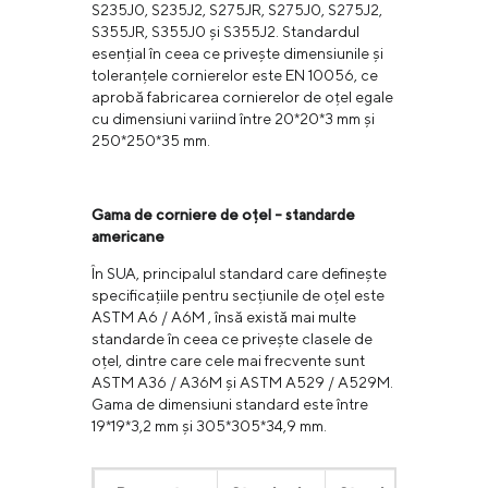
S235J0, S235J2, S275JR, S275J0, S275J2,
S355JR, S355J0 și S355J2. Standardul
esențial în ceea ce privește dimensiunile și
toleranțele cornierelor este EN 10056, ce
aprobă fabricarea cornierelor de oțel egale
cu dimensiuni variind între 20*20*3 mm și
250*250*35 mm.
Gama de corniere de oțel - standarde
americane
În SUA, principalul standard care definește
specificațiile pentru secțiunile de oțel este
ASTM A6 / A6M , însă există mai multe
standarde în ceea ce privește clasele de
oțel, dintre care cele mai frecvente sunt
ASTM A36 / A36M și ASTM A529 / A529M.
Gama de dimensiuni standard este între
19*19*3,2 mm și 305*305*34,9 mm.