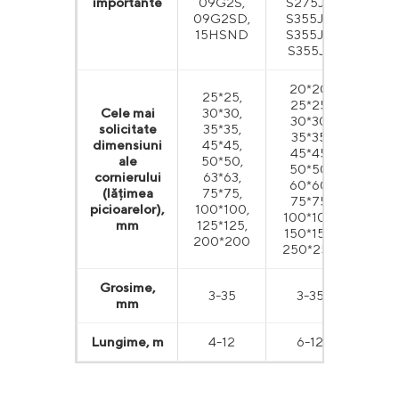
importante
09G2S,
S275J2,
(A
09G2SD,
S355JR,
A52
15HSND
S355J0,
A52
S355J2
20*20,
25*25,
25*25,
25*
Cele mai
30*30,
30*30,
32*
solicitate
35*35,
35*35,
44*
dimensiuni
45*45,
45*45,
64*
ale
50*50,
50*50,
76*
cornierului
63*63,
60*60,
102*
(lățimea
75*75,
75*75,
127*
picioarelor),
100*100,
100*100,
203*
mm
125*125,
150*150,
305
200*200
250*250
Grosime,
3-35
3-35
3.2-
mm
Lungime, m
4-12
6-12
6-