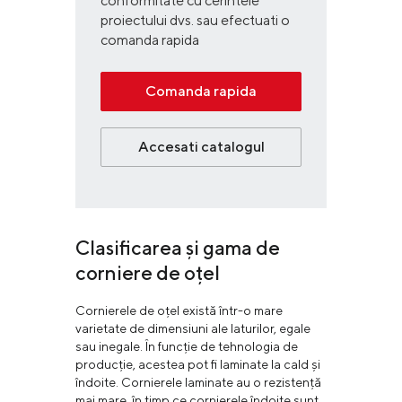
conformitate cu cerintele
proiectului dvs. sau efectuati o
comanda rapida
Comanda rapida
Accesati catalogul
Clasificarea și gama de
corniere de oțel
Cornierele de oțel există într-o mare
varietate de dimensiuni ale laturilor, egale
sau inegale. În funcție de tehnologia de
producție, acestea pot fi laminate la cald și
îndoite. Cornierele laminate au o rezistență
mai mare, în timp ce cornierele îndoite sunt