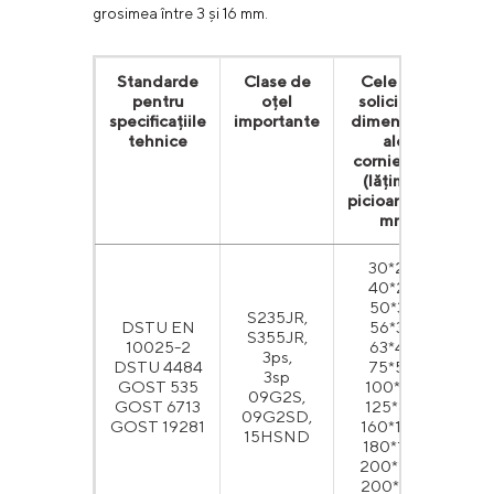
grosimea între 3 și 16 mm.
Standarde
Clase de
Cele mai
Gro
pentru
oțel
solicitate
specificațiile
importante
dimensiuni
tehnice
ale
cornierului
(lățimea
picioarelor),
mm
30*20,
40*25,
50*32,
S235JR,
DSTU EN
56*36,
S355JR,
10025-2
63*40,
3ps,
DSTU 4484
75*50,
3sp
GOST 535
100*63,
09G2S,
GOST 6713
125*80,
09G2SD,
GOST 19281
160*100,
15HSND
180*110,
200*125,
200*150