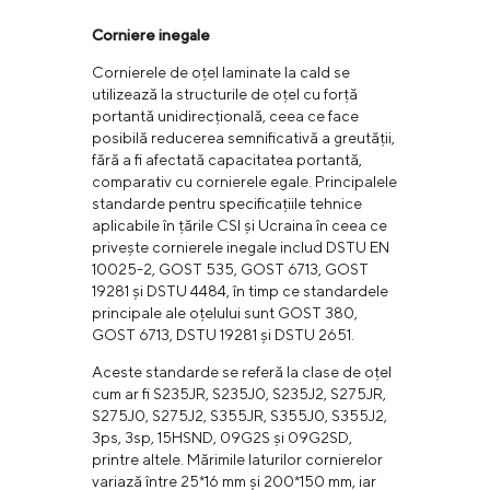
Corniere inegale
Cornierele de oțel laminate la cald se
utilizează la structurile de oțel cu forță
portantă unidirecțională, ceea ce face
posibilă reducerea semnificativă a greutății,
fără a fi afectată capacitatea portantă,
comparativ cu cornierele egale. Principalele
standarde pentru specificațiile tehnice
aplicabile în țările CSI și Ucraina în ceea ce
privește cornierele inegale includ DSTU EN
10025-2, GOST 535, GOST 6713, GOST
19281 și DSTU 4484, în timp ce standardele
principale ale oțelului sunt GOST 380,
GOST 6713, DSTU 19281 și DSTU 2651.
Aceste standarde se referă la clase de oțel
cum ar fi S235JR, S235J0, S235J2, S275JR,
S275J0, S275J2, S355JR, S355J0, S355J2,
3ps, 3sp, 15HSND, 09G2S și 09G2SD,
printre altele. Mărimile laturilor cornierelor
variază între 25*16 mm și 200*150 mm, iar