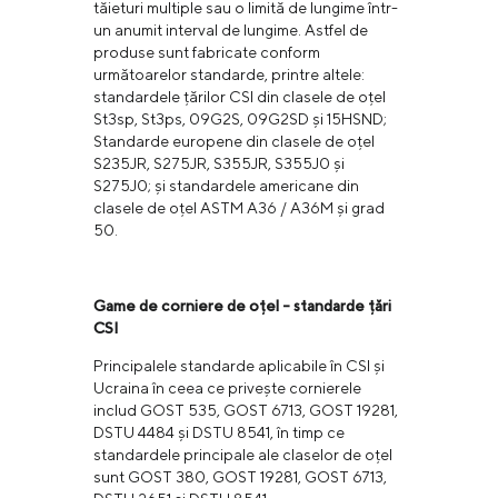
tăieturi multiple sau o limită de lungime într-
un anumit interval de lungime. Astfel de
produse sunt fabricate conform
următoarelor standarde, printre altele:
standardele țărilor CSI din clasele de oțel
St3sp, St3ps, 09G2S, 09G2SD și 15HSND;
Standarde europene din clasele de oțel
S235JR, S275JR, S355JR, S355J0 și
S275J0; și standardele americane din
clasele de oțel ASTM A36 / A36M și grad
50.
Game de corniere de oțel - standarde țări
CSI
Principalele standarde aplicabile în CSI și
Ucraina în ceea ce privește cornierele
includ GOST 535, GOST 6713, GOST 19281,
DSTU 4484 și DSTU 8541, în timp ce
standardele principale ale claselor de oțel
sunt GOST 380, GOST 19281, GOST 6713,