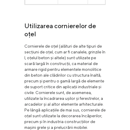
Utilizarea cornierelor de
oțel
Cornierele de oțel (alături de alte tipuri de
secțiuni de oțel, cum ar fi canalele, grinzile în
I, oțelul beton și altele) sunt utilizate pe
scară largă în construcții, ca material de
armare rigid pentru elementele monolitice
din beton ale clădirilor cu structura înaltă,
precum și pentru o gamă largă de elemente
de suport critice din aplicații industriale și
civile. Cornierele sunt, de asemenea,
utilizate la încadrarea ușilor și ferestrelor, a
arcadelor și al altor elemente arhitecturale.
Pe lângă aplicațiile de mai sus, cornierele de
oțel sunt utilizate la decorarea încăperilor,
precum și în industria construcțiilor de
mașini grele și a prelucrării mobilei.