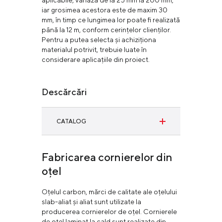
aplicabile, variază de la 25 mm la 200 mm,
iar grosimea acestora este de maxim 30
mm, în timp ce lungimea lor poate fi realizată
până la 12 m, conform cerințelor clienților.
Pentru a putea selecta și achiziționa
materialul potrivit, trebuie luate în
considerare aplicațiile din proiect.
Descărcări
CATALOG
Long products
Fabricarea cornierelor din
Научете повече
oțel
Oțelul carbon, mărci de calitate ale oțelului
slab-aliat și aliat sunt utilizate la
producerea cornierelor de oțel. Cornierele
de oțel laminat la cald sunt realizate din