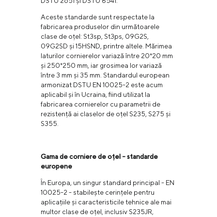
DSTU 2651 și DSTU 8541.
Aceste standarde sunt respectate la
fabricarea produselor din următoarele
clase de oțel: St3sp, St3ps, 09G2S,
09G2SD și 15HSND, printre altele. Mărimea
laturilor cornierelor variază între 20*20 mm
și 250*250 mm, iar grosimea lor variază
între 3 mm și 35 mm. Standardul european
armonizat DSTU EN 10025-2 este acum
aplicabil și în Ucraina, fiind utilizat la
fabricarea cornierelor cu parametrii de
rezistență ai claselor de oțel S235, S275 și
S355.
Gama de corniere de oțel - standarde
europene
În Europa, un singur standard principal - EN
10025-2 - stabilește cerințele pentru
aplicațiile și caracteristicile tehnice ale mai
multor clase de oțel, inclusiv S235JR,