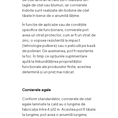
țagle de oțel sau blumuri, iar cornierele
îndoite sunt realizate din bobine de oțel
tăiate în benzi de o anumită lățime.
În funcție de aplicație sau de condițiile
specifice de funcționare, cornierele pot
avea un strat protector, cum ar fi un strat de
zinc, o vopsea rezistentă la impact
(tehnologie pulbere) sau o peliculă pe bază
de polimeri. De asemenea, pot fi rezistente
la foc. În timp ce opțiunile suplimentare
ajută la îmbunătățirea proprietăților
funcționale ale produselor finite, acestea
determină și un preț mai ridicat.
Cornierele egale
Conform standardelor, cornierele de oțel
egale laminate la cald au o lungime de
fabricație între 4 și12 m. Acestea pot fi tăiate
la lungime, pot avea o anumită lungime,