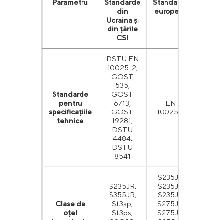
Parametru
Standarde
Standarde
Stan
din
europene
amer
Ucraina și
din țările
CSI
DSTU EN
10025-2,
GOST
535,
Standarde
GOST
pentru
6713,
EN
AST
specificațiile
GOST
10025-2
/ 
tehnice
19281,
DSTU
4484,
DSTU
8541
S235JR,
S235JR,
S235J0,
AS
S355JR,
S235J2,
A3
Clase de
St3sp,
S275JR,
A3
oțel
St3ps,
S275J0,
Clas