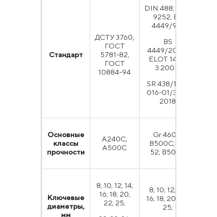
DIN 488; BDS
9252; BS
4449/97;
ДСТУ 3760,
BS
AS
ГОСТ
4449/2005;
Стандарт
5781-82,
ELOT 1421-
A6
ГОСТ
3:2005;
G
10884-94
SR 438/1; ТА
016-01/380-
2018
Основные
Gr 460B;
G
А240С;
классы
B500C; PC
(28
А500С
прочности
52; B500B
6
8; 10; 12; 14;
8; 10; 12; 14;
16; 18; 20;
Ключевые
9,5;
16; 18; 20; 22;
22; 25;
диаметры,
19,1
25;
мм
28,7