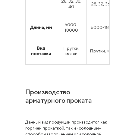
28; 32; 36;
28; 32; 36; 40
40
6000-
Длина, мм
6000-18000
60
18000
Вид
Прутки,
Прутки, мотки
Пру
поставки
мотки
Производство
арматурного проката
Данный вид продукции производится как
горячей прокаткой, так и «холодным»
способом (волочением или холодной