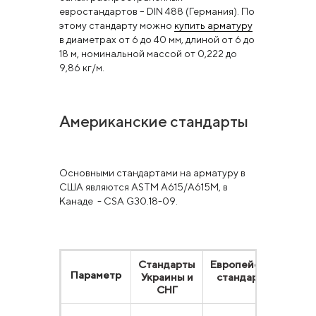
евростандартов – DIN 488 (Германия). По
этому стандарту можно
купить арматуру
в диаметрах от 6 до 40 мм, длиной от 6 до
18 м, номинальной массой от 0,222 до
9,86 кг/м.
Американские стандарты
Основными стандартами на арматуру в
США являются ASTM A615/А615М, в
Канаде - CSA G30.18-09.
Стандарты
Европейские
Аме
Параметр
Украины и
стандарты
ст
СНГ