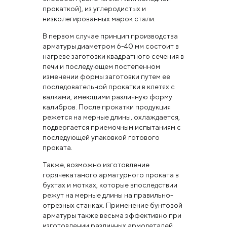
прокаткой), из углеродистых и
низколегированных марок стали.
В первом случае принцип производства
арматуры диаметром 6-40 мм состоит в
нагреве заготовки квадратного сечения в
печи и последующем постепенном
изменении формы заготовки путем ее
последовательной прокатки в клетях с
валками, имеющими различную форму
калибров. После прокатки продукция
режется на мерные длины, охлаждается,
подвергается приемочным испытаниям с
последующей упаковкой готового
проката.
Также, возможно изготовление
горячекатаного арматурного проката в
бухтах и мотках, которые впоследствии
режут на мерные длины на правильно-
отрезных станках. Применение бунтовой
арматуры также весьма эффективно при
изготовлении различных армодеталей,