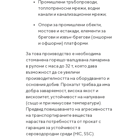
Промишлени тръбопроводи,
топлопреносни мрежи, водни
канали и канализационни мрежи;
Опори за промишлени обекти,
мостове и естакади, елементи за
брегови и извън-брегови (оншорни
и офшорни) платформи.
За това производство е необходима
стоманена горещо-валцувана ламарина
в рулони с маса до 32 т, която дава
възможност да се увеличи
производителността на оборудването и
основния добив. Прокатът трябва да има
добра заваряемост, висока якост и
вискозитет, устойчивост на напукване
(също и при минусови температури).
Предвид повишаването на агресивността
на транспортираните вещества
нараства потребността от прокат с
гаранция за устойчивост в
сероводородни среди (HIC, SSC).