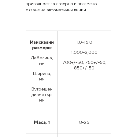
пригодност за лазерно и плазмено
рязане на автоматични линии.
Изисквани
1.0-15.0
размери:
1,000-2,000
Дебелина,
700+/-50; 750+/-50;
мм
850+/-50
Ширина,
мм
Вътрешен
диаметър,
мм
Маса, т
8-25