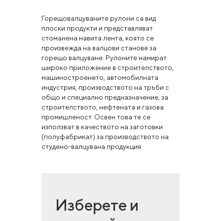
Горещовалцуваните рулони са вид
плоски продукти и представляват
стоманена навита лента, която се
произвежда на валцови станове за
горещо валцуване. Рулоните намират
широко приложение в строителството,
машиностроенето, автомобилната
индустрия, производството на тръби с
общо и специално предназначение, за
строителството, нефтената и газова
промишленост. Освен това те се
използват в качеството на заготовки
(полуфабрикат) за производството на
студено-валцувана продукция.
Изберете и