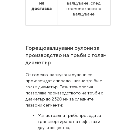
на
валцуване, след
доставка
термомеханично
валцуване
Горещовалцувани рулони за
производство на тръби с голям
диаметър
От горещо-валцувани рулони се
произвеждат спирало-шевни тръби с
голям диаметър. Тази технология
позволява производството на тръби с
диаметър до 2520 мм за следните
пазарни сегменти:
Магистрални тръбопроводи за
транспортиране на нефт, газ и
други вещества;