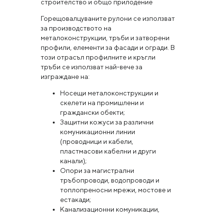
строителство и общо прилодение
Горещовалцуваните рулони се използват
за производството на
металоконструкции, тръби и затворени
профили, елементи за фасади и огради. В
този отрасъл профилните и кръгли
тръби се използват най-вече за
изграждане на:
Носещи металоконструкции и
скелети на промишлени и
граждански обекти;
Защитни кожуси за различни
комуникационни линии
(проводници и кабели,
пластмасови кабелни и други
канали);
Опори за магистрални
тръбопроводи, водопроводи и
топлопреносни мрежи, мостове и
естакади;
Канализационни комуникации,