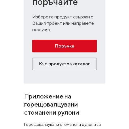
поръчайте
Изберете продукт свързан с
Вашия проект или направете
поръчка
Поръчка
Към продуктов каталог
Приложение на
горещовалцувани
стоманени рулони
Горещовалцувани стоманени рулони за