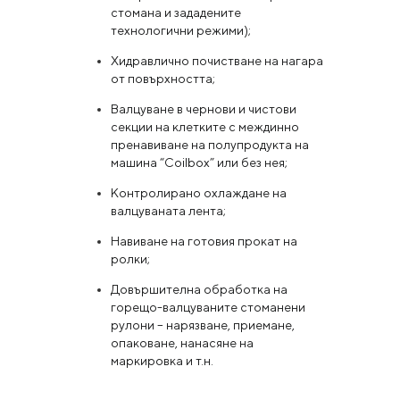
стомана и зададените
технологични режими);
Хидравлично почистване на нагара
от повърхността;
Валцуване в чернови и чистови
секции на клетките с междинно
пренавиване на полупродукта на
машина “Coilbox” или без нея;
Контролирано охлаждане на
валцуваната лента;
Навиване на готовия прокат на
ролки;
Довършителна обработка на
горещо-валцуваните стоманени
рулони – нарязване, приемане,
опаковане, нанасяне на
маркировка и т.н.