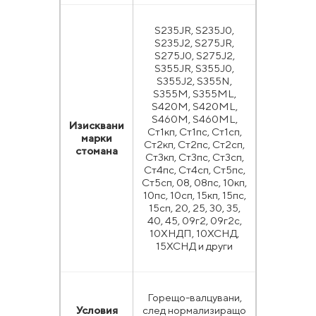
S235JR, S235J0,
S235J2, S275JR,
S275J0, S275J2,
S355JR, S355J0,
S355J2, S355N,
S355M, S355ML,
S420M, S420ML,
S460M, S460ML,
Изисквани
Ст1кп, Ст1пс, Ст1сп,
марки
Ст2кп, Ст2пс, Ст2сп,
стомана
Ст3кп, Ст3пс, Ст3сп,
Ст4пс, Ст4сп, Ст5пс,
Ст5сп, 08, 08пс, 10кп,
10пс, 10сп, 15кп, 15пс,
15сп, 20, 25, 30, 35,
40, 45, 09г2, 09г2с,
10ХНДП, 10ХСНД,
15ХСНД и други
Горещо-валцувани,
Условия
след нормализиращо