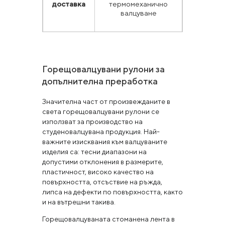
доставка
термомеханично
валцуване
Горещовалцувани рулони за
допълнителна преработка
Значителна част от произвежданите в
света горещовалцувани рулони се
използват за производство на
студеновалцувана продукция. Най-
важните изисквания към валцуваните
изделия са: тесни диапазони на
допустими отклонения в размерите,
пластичност, високо качество на
повърхността, отсъствие на ръжда,
липса на дефекти по повърхността, както
и на вътрешни такива.
Горещовалцуваната стоманена лента в