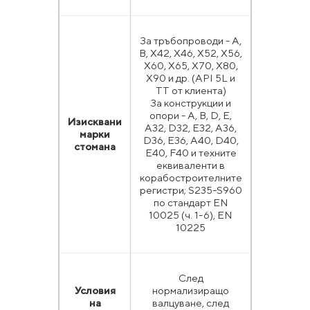
За тръбопроводи - А,
В, X42, X46, X52, X56,
X60, X65, X70, X80,
Х90 и др. (API 5L и
ТТ от клиента)
За конструкции и
опори - A, B, D, E,
Изисквани
A32, D32, E32, A36,
марки
D36, E36, A40, D40,
стомана
E40, F40 и техните
еквиваленти в
корабостроителните
регистри; S235-S960
по стандарт EN
10025 (ч. 1-6), EN
10225
След
Условия
нормализиращо
на
валцуване, след