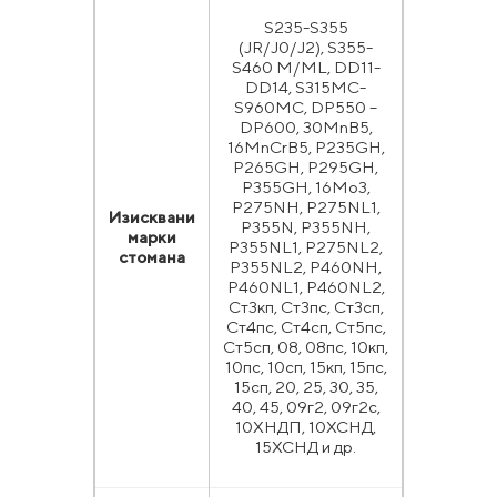
S235-S355
(JR/J0/J2), S355-
S460 M/ML, DD11-
DD14, S315MC-
S960MC, DP550 –
DP600, 30MnB5,
16MnCrB5, P235GH,
P265GH, P295GH,
P355GH, 16Мо3,
P275NH, P275NL1,
Изисквани
P355N, P355NH,
марки
P355NL1, P275NL2,
стомана
P355NL2, P460NH,
P460NL1, P460NL2,
Ст3кп, Ст3пс, Ст3сп,
Ст4пс, Ст4сп, Ст5пс,
Ст5сп, 08, 08пс, 10кп,
10пс, 10сп, 15кп, 15пс,
15сп, 20, 25, 30, 35,
40, 45, 09г2, 09г2с,
10ХНДП, 10ХСНД,
15ХСНД и др.