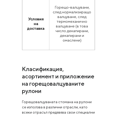
Горещо-валцувани,
след нормализиращо
валцуване, след
Условия
термомеханично
на
валцуване (в това
доставка
число декапирани,
декапирани и
омаслени)
Класификация,
асортимент и приложение
на горещовалцуваните
рулони
Горещовалцуваната стомана на рулони
се използва в различни отрасли, като
всеки отрасъл предявява свои специални