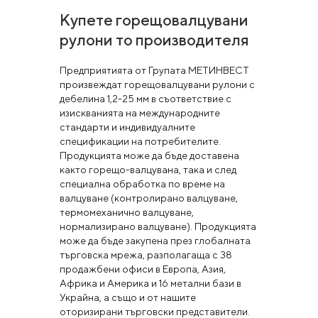
Купете горещовалцувани
рулони то производителя
Предприятията от Групата МЕТИНВЕСТ
произвеждат горещовалцувани рулони с
дебелина 1,2-25 мм в съответствие с
изискванията на международните
стандарти и индивидуалните
спецификации на потребителите.
Продукцията може да бъде доставена
както горещо-валцувана, така и след
специална обработка по време на
валцуване (контролирано валцуване,
термомеханично валцуване,
нормализирано валцуване). Продукцията
може да бъде закупена през глобалната
търговска мрежа, разполагаща с 38
продажбени офиси в Европа, Азия,
Африка и Америка и 16 метални бази в
Украйна, а също и от нашите
оторизирани търговски представители.