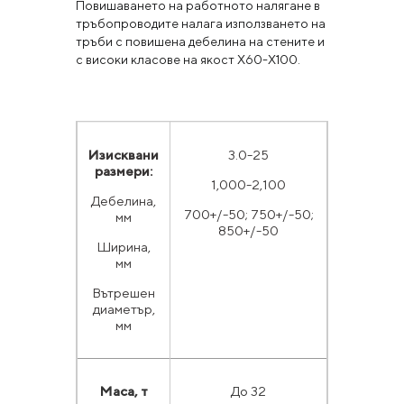
Повишаването на работното налягане в
тръбопроводите налага използването на
тръби с повишена дебелина на стените и
с високи класове на якост X60-Х100.
Изисквани
3.0-25
размери:
1,000-2,100
Дебелина,
700+/-50; 750+/-50;
мм
850+/-50
Ширина,
мм
Вътрешен
диаметър,
мм
Маса, т
До 32