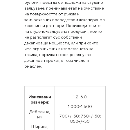
рулони, преди да се подложи на студено
валцуване, преминава етап на очистване
на повърхността от ръжда и
замърсявания посредством декапиране в
киселинни разтвори. Производителите
на студено-валцувана продукция, които
не разполагат със собствени
декапиращи мощности, или при които
има ограничения в използването на
такива, поръчват горещовалцуван
декапиран прокат, в това число и
омаслен.
Изисквани
1.2-6.0
размери:
1,000-1,500
Дебелина,
700+/-50; 750+/-50;
мм
850+/-50
Ширина,