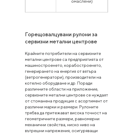
омаслени)
Горещовалцувани рулони за
сервизни метални центрове
Крайните потребители на сервизните
метални центрове са предприятията от
машиностроенето, корабостроенето,
генерирането на енергия от вятъра
(ветрогенератори), производители на
котелно оборудване и др. Поради
различните области на приложение,
cервизните метални центрове се нуждаят
от стоманена продукция с асортимент от
различни марки и размери. Рулоните
трябва да притежават висока точност на
геометричните размери, равномерни
механични свойства, ниско ниво на
вътрешни напрежения, осигуряващи