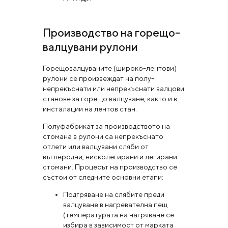
Производство на горещо-
валцувани рулони
Горещовалцуваните (широко-лентови)
рулони се произвеждат на полу-
непрекъснати или непрекъснати валцови
станове за горещо валцуване, както и в
инсталации на лентов стан.
Полуфабрикат за производството на
стомана в рулони са непрекъснато
отлети или валцувани сляби от
въглеродни, нисколегирани и легирани
стомани. Процесът на производство се
състои от следните основни етапи:
Подгряване на слябите преди
валцуване в нагревателна пещ
(температурата на нагряване се
избира в зависимост от марката