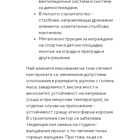
вентилационни системи и системи
за димоотвеждане;
В пътното строителство –
стълбове, направляващи дренажни
елементи, осветителни стълбове,
мантинели;
Металоконструкции за изграждане
на спортни и детски площадки,
монтаж на огради и прегради и
други решения.
Най-важните изисквания на този сегмент
към проката са: минимални допустими
отклонения в размерите, рулони с голяма
маса, заваряемост, висока якост и
вискозитет, устойчивост на напукване
(също и при минусови температури), за
отделни случаи на приложение –
устойчивост срещу атмосферна корозия.
В строителния сектор се забелязва
тенденция към замяна на студено-
валцувания прокат с по-евтиния тънък
горещо-валцуван. При това, за да се