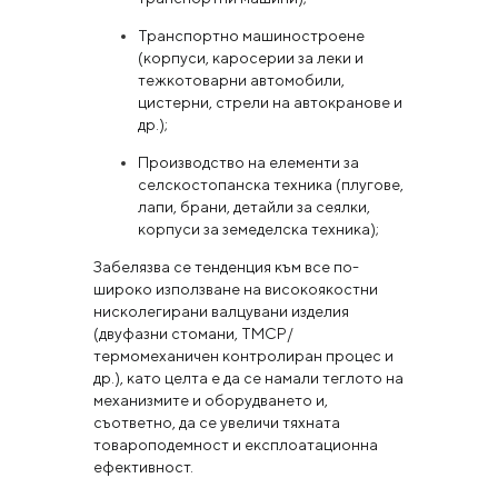
Транспортно машиностроене
(корпуси, каросерии за леки и
тежкотоварни автомобили,
цистерни, стрели на автокранове и
др.);
Производство на елементи за
селскостопанска техника (плугове,
лапи, брани, детайли за сеялки,
корпуси за земеделска техника);
Забелязва се тенденция към все по-
широко използване на високоякостни
нисколегирани валцувани изделия
(двуфазни стомани, ТМСР/
термомеханичен контролиран процес и
др.), като целта е да се намали теглото на
механизмите и оборудването и,
съответно, да се увеличи тяхната
товароподемност и експлоатационна
ефективност.