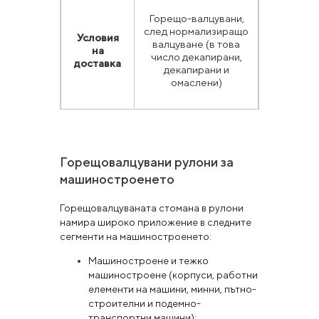
Горещо-валцувани,
след нормализиращо
Условия
валцуване (в това
на
число декапирани,
доставка
декапирани и
омаслени)
Горещовалцувани рулони за
машиностроенето
Горещовалцуваната стомана в рулони
намира широко приложение в следните
сегменти на машиностроенето:
Машиностроене и тежко
машиностроене (корпуси, работни
елементи на машини, минни, пътно-
строителни и подемно-
транспортни машини);