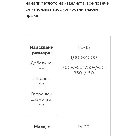
намали теглото на изделията, все повече
се използват високоякостни видове
прокат.
Изисквани
1.0-15
размери:
1,000-2,000
Дебелина,
700+/-50; 750+/-50;
мм
850+/-50
Ширина,
мм
Вътрешен
диаметър,
мм
Маса, т
16-30