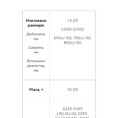
Изисквани
1.3-25
размери:
1,000-2,000
Дебелина,
650+/-50; 750+/-50;
мм
850+/-50
Ширина,
мм
Вътрешен
диаметър,
мм
Маса, т
10-25
S235-S355
(JR/J0/J2), S355-