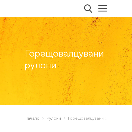
Горещовалцувани
рулони
Начало
Рулони
Горещовалцувани рулони