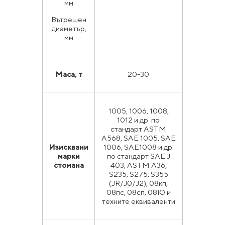
мм
Вътрешен
диаметър,
мм
Маса, т
20-30
1005, 1006, 1008,
1012 и др. по
стандарт ASTM
A568, SAE 1005, SAE
Изисквани
1006, SAE1008 и др.
марки
по стандарт SAE J
стомана
403, ASTM A36,
S235, S275, S355
(JR/J0/J2), 08кп,
08пс, 08сп, 08Ю и
техните еквиваленти