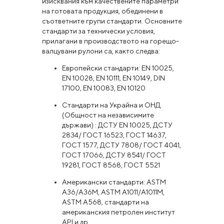
изисквания към качествените параметри
на готовата продукция, обединени в
съответните групи стандарти. Основните
стандарти за технически условия,
прилагани в производството на горещо-
валцувани рулони са, както следва:
Европейски стандарти: EN 10025,
EN 10028, EN 10111, EN 10149, DIN
17100, EN 10083, EN 10120
Стандарти на Украйна и ОНД
(Общност на независимите
държави) : ДСТУ EN 10025, ДСТУ
2834/ ГОСТ 16523, ГОСТ 14637,
ГОСТ 1577, ДСТУ 7808/ ГОСТ 4041,
ГОСТ 17066, ДСТУ 8541/ ГОСТ
19281, ГОСТ 8568, ГОСТ 5521
Американски стандарти: ASTM
A36/A36M, ASTM A1011/A1011M,
ASTM A568, стандарти на
американския петролен институт
API и др.