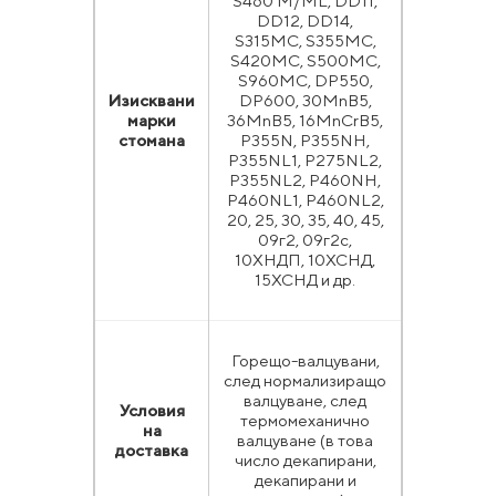
S460 M/ML, DD11,
DD12, DD14,
S315MC, S355MC,
S420MC, S500MC,
S960MC, DP550,
Изисквани
DP600, 30MnB5,
марки
36MnB5, 16MnCrB5,
стомана
P355N, P355NH,
P355NL1, P275NL2,
P355NL2, P460NH,
P460NL1, P460NL2,
20, 25, 30, 35, 40, 45,
09г2, 09г2с,
10ХНДП, 10ХСНД,
15ХСНД и др.
Горещо-валцувани,
след нормализиращо
валцуване, след
Условия
термомеханично
на
валцуване (в това
доставка
число декапирани,
декапирани и