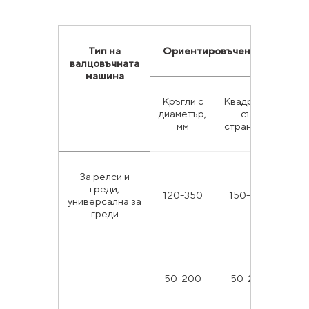
Тип на
Ориентировъчен асортимент 
валцовъчната
машина
Кръгли с
Квадратни
Лен
диаметър,
със
шир
мм
страна, мм
За релси и
греди,
120-350
150-230
универсална за
греди
50-200
50-200
Д