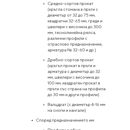
Средно-сортов прокат
(кръгла стомана в пръти с
диаметър от 32 до 75 мм,
квадратни 32-65 мм, греди и
швелери с височина до 300
мм, теснолинейна релса,
различни профили с
отраслово предназначение,
арматура № 32-60 и др.)
Дребно-сортов прокат
(кръгъл прокат в пръти и
арматура с диаметър до 32
мм, швелери с височина до
100 мм, квадратен прокат в
пръти със страна на профила
до 30 мм и други профили)
Валцдрат (с диаметър 4-16 мм
на снопи и кангали)
Според предназначението им: