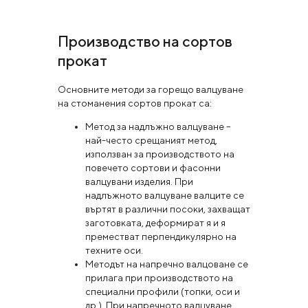
Производство на сортов
прокат
Основните методи за горещо валцуване
на стоманения сортов прокат са:
Метод за надлъжно валцуване –
най-често срещаният метод,
използван за производството на
повечето сортови и фасонни
валцувани изделия. При
надлъжното валцуване валците се
въртят в различни посоки, захващат
заготовката, деформират я и я
преместват перпендикулярно на
техните оси.
Методът на напречно валцоване се
прилага при производството на
специални профили (топки, оси и
др.). При напречното валцуване