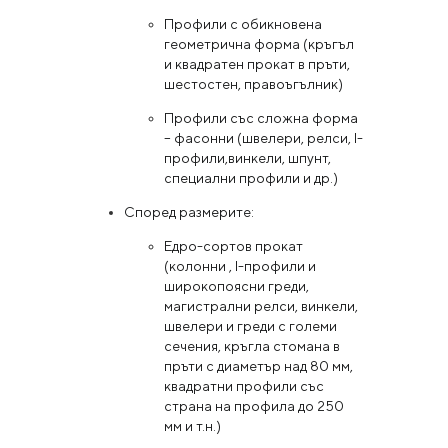
Профили с обикновена
геометрична форма (кръгъл
и квадратен прокат в пръти,
шестостен, правоъгълник)
Профили със сложна форма
– фасонни (швелери, релси, I-
профили,винкели, шпунт,
специални профили и др.)
Според размерите:
Едро-сортов прокат
(колонни , I-профили и
широкопоясни греди,
магистрални релси, винкели,
швелери и греди с големи
сечения, кръгла стомана в
пръти с диаметър над 80 мм,
квадратни профили със
страна на профила до 250
мм и т.н.)