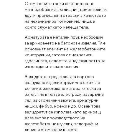
Стоманените топки се използват в
миннодобивния, въглищния, циментовия и
други промишлени отрасли в качеството
на механизми за топкови мелници, в
които служат като мелещи тела.
Арматурата е метален прът, необходим
за армирането на бетонови изделия. Тя е
основният елемент на железобетонните
конструкции, затова от нея зависи
здравината, целостта и надеждността на
изгражданите съоръжения.
Валцдратът представлява сортово
валцувано изделие предимно с кръгло
сечение, използвано като заготовка за
изтегляне в тел за електроди, заваръчна
тел, за стоманени въжета, арматурни
нишки, фибър, мрежи и др. Освен това
валцдратът се използва като армиращ
елемент за производството на
железобетонни изделия, телеграфни
линии и стоманени въжета.