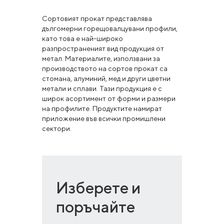
Сортовият прокат представлява
дългомерни горещовалцувани профили,
като това е най-широко
разпространеният вид продукция от
метал. Материалите, използвани за
производството на сортов прокат са
стомана, алуминий, мед и други цветни
метали и сплави. Тази продукция е с
широк асортимент от форми и размери
на профилите. Продуктите намират
приложение във всички промишлени
сектори.
Изберете и
поръчайте