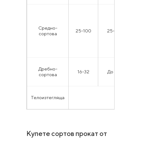
Средно-
25-100
25-90
Д
сортова
Дребно-
16-32
До 25
Д
сортова
Телоизтегляща
В
Купете сортов прокат от