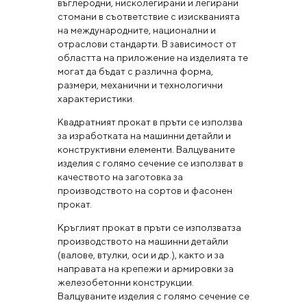
въглеродни, нисколегирани и легирани
стомани в съответствие с изискванията
на международните, национални и
отраслови стандарти. В зависимост от
областта на приложение на изделията те
могат да бъдат с различна форма,
размери, механични и технологични
характеристики.
Квадратният прокат в пръти се използва
за изработката на машинни детайли и
конструктивни елементи. Валцуваните
изделия с голямо сечение се използват в
качеството на заготовка за
производството на сортов и фасонен
прокат.
Кръглият прокат в пръти се използватза
производството на машинни детайли
(валове, втулки, оси и др.), както и за
направата на крепежи и армировки за
железобетонни конструкции.
Валцуваните изделия с голямо сечение се