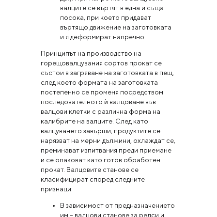
валците се въртят в една и съща
посока, при което придават
въртящо движение на заготовката
и я деформират напречно.
Принципът на производство на
горещовалцувания сортов прокат се
състои в загряване на заготовката в пещ,
след което формата на заготовката
постепенно се променя посредством
последователното ѝ валцоване във
валцови клетки с различна форма на
калибрите на валците. След като
валцуването завърши, продуктите се
нарязват на мерни дължини, охлаждат се,
преминават изпитвания преди приемане
и се опаковат като готов обработен
прокат. Валцовите станове се
класифицират според следните
признаци:
В зависимост от предназначението
им – валцови станове за релси и