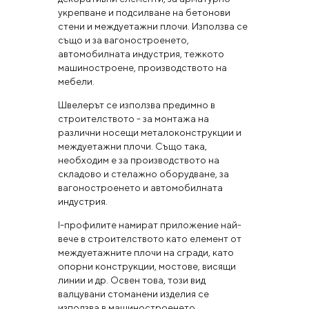
укрепване и подсилване на бетонови
стени и междуетажни плочи. Използва се
също и за вагоностроенето,
автомобилната индустрия, тежкото
машиностроене, производството на
мебели.
Швелерът се използва предимно в
строителството - за монтажа на
различни носещи металоконструкции и
междуетажни плочи. Също така,
необходим е за производството на
складово и стелажно оборудване, за
вагоностроенето и автомобилната
индустрия.
I-профилите намират приложение най-
вече в строителството като елемент от
междуетажните плочи на сгради, като
опорни конструкции, мостове, висящи
линии и др. Освен това, този вид
валцувани стоманени изделия се
използва в машиностроенето,