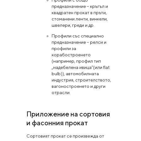
Профили с общо
предназначение – кръгъл и
квадратен прокат в пръти,
стоманени ленти, винкели,
швелери, греди и др.
Профили със специално
предназначение – релси и
профили за
корабостроенето
(например, профил тип
„надебелена ивица”(или flat
bulb)), автомобилната
индустрия, строителството,
вагоностроенето и други
отрасли.
Приложение на сортовия
и фасонния прокат
Сортовият прокат се произвежда от