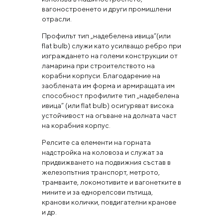
вагоностроенето и други промишлени
отрасли.
Профилът тип „надебелена ивица”(или
flat bulb) служи като усилващо ребро при
изграждането на големи конструкции от
ламарина при строителството на
корабни корпуси. Благодарение на
заоблената им форма и армиращата им
способност профилите тип „надебелена
ивица” (или flat bulb) осигуряват висока
устойчивост на огъване на долната част
на корабния корпус.
Релсите са елементи на горната
надстройка на коловоза и служат за
придвижването на подвижния състав в
железопътния транспорт, метрото,
трамваите, локомотивите и вагонетките в
мините и за еднорелсови пътища,
кранови колички, повдигателни кранове
и др.