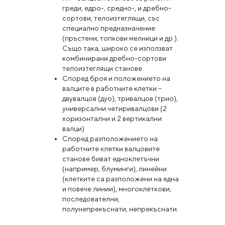
греди, едро-, средно-, и дребно-
сортови, телоизтеглящи, със
специално предназначение
(пръстени, топкови мелници и др.).
Също така, широко се използват
комбинирани дребно-сортови
телоизтеглящи станове.
Според броя и положението на
валците в работните клетки –
двувалцов (дуо), тривалцов (трио),
универсални четиривалцови (2
хоризонтални и 2 вертикални
валци)
Според разположението на
работните клетки валцовите
станове биват едноклетъчни
(например, блуминги), линейни
(клетките са разположени на една
и повече линии), многоклеткови,
последователни,
полунепрекъснати, непрекъснати.