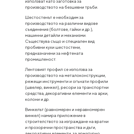
използват като заготовка за
производството на безшевни тръби.
Шестостенът е необходим за
производството на различни видове
съединения (болтове, гайки и др.),
машинни детайли и механизми.
Съществува също и специален вид
пробивни кухи шестостени,
предназначени за нефтената
промишленост.
Лентовият профил се използва за
производството на металоконструкции,
режещи инструменти и огънати профили
(швелер, винкел), ресори за транспортни
средства, декоративни елементи на арки,
колони и др.
Винкелът (равномерен и неравномерен
винкел) намира приложение в
строителството за изграждане на вратни
и прозоречни пространства и дъги,
декоративни елементи, за арматурно