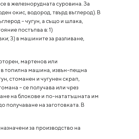
се в железнорудната суровина. За
ден окис, водород, твърд въглерод). В
глерод – чугун, а също и шлака,
ояние постъпва в: 1)
ки; 3) в машините за разливане,
рторен, мартенов или
а в топилна машина, извън-пещна
гун, стоманен и чугунен скрап,
омана – се получава или чрез
ване на блокове и по-нататъшната им
о получаване на заготовката. В
дназначени за производство на