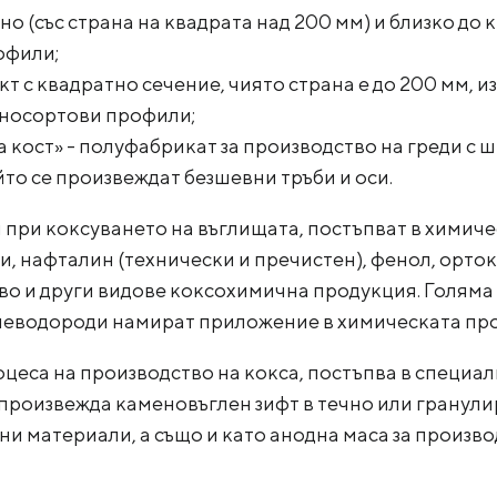
о (със страна на квадрата над 200 мм) и близко до
офили;
т с квадратно сечение, чиято страна е до 200 мм, и
бносортови профили;
 кост» - полуфабрикат за производство на греди с 
ойто се произвеждат безшевни тръби и оси.
ри коксуването на въглищата, постъпват в химичес
, нафталин (технически и пречистен), фенол, орток
во и други видове коксохимична продукция. Голяма 
леводороди намират приложение в химическата пр
цеса на производство на кокса, постъпва в специал
е произвежда каменовъглен зифт в течно или гранули
ни материали, а също и като анодна маса за произв