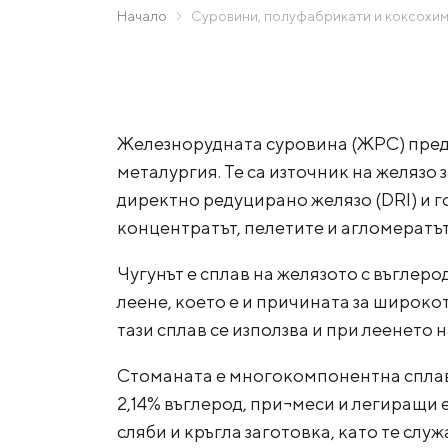
Zaporizhstal JV
Начало
Суровини, полуфабрикати и коксохим
Създаване на бърза заявка
Метинвест-Ресурс
Unisteel
Kamet Steel
Железнорудната суровина (ЖРС) предст
Metinvest Tubular Iași
металургия. Те са източник на желязо 
директно редуцирано желязо (DRI) и 
концентратът, пелетите и агломератът
Чугунът е сплав на желязото с въглеро
леене, което е и причината за широко
тази сплав се използва и при леенето 
Стоманата е многокомпонентна сплав, 
2,14% въглерод, при¬меси и легиращи
сляби и кръгла заготовка, като те слу