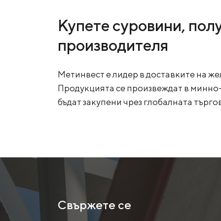
Купете суровини, пол
производителя
Метинвест е лидер в доставките на же
Продукцията се произвеждат в минно-
бъдат закупени чрез глобалната търго
Свържете се