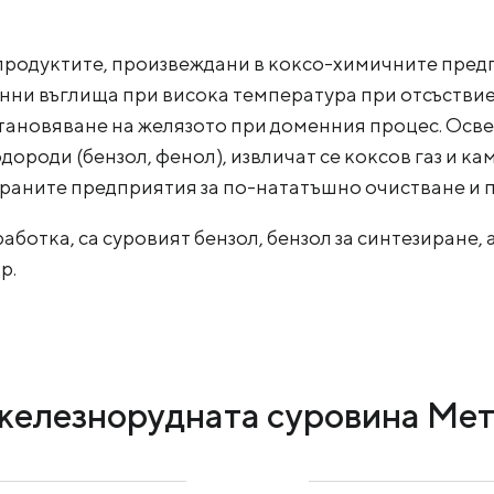
продуктите, произвеждани в коксо-химичните пред
нни въглища при висока температура при отсъствие на
становяване на желязото при доменния процес. Осве
дороди (бензол, фенол), извличат се коксов газ и к
раните предприятия за по-нататъшно очистване и 
аботка, са суровият бензол, бензол за синтезиране,
р.
железнорудната суровина Ме