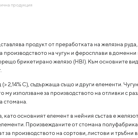
ична продукция
КОКСОХИМИЧНИ ПРОДУКТИ
УСЛУГИ И РЕШЕНИЯ
МАТЕРИАЛИ ЗА ИЗТЕГЛЯНЕ
авлява продукт от преработката на желязна руда, к
за производството на чугун и феросплави в доменни 
горещо брикетирано желязо (HBI). Към основните в
.
д (> 2,14% С), съдържаща също и други елементи. Чуг
то му използване за производството на отливки с ра
на стомана.
като основният елемент в нейния състав е желязото
 елементи. Произвежданите от стомана полуфабрикат
жат за производството на сортови, листови и тръбни