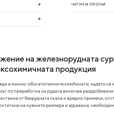
ЧУГУН И ПЛОЧИ
жение на железнорудната сур
оксохимичната продукция
да в минно-обогатителните комбинати, където се и
есът по преработка на рудата включва раздробяван
чистване от безрудната скала и вредни примеси, отс
остигане на нужните размери и здравина, необходим