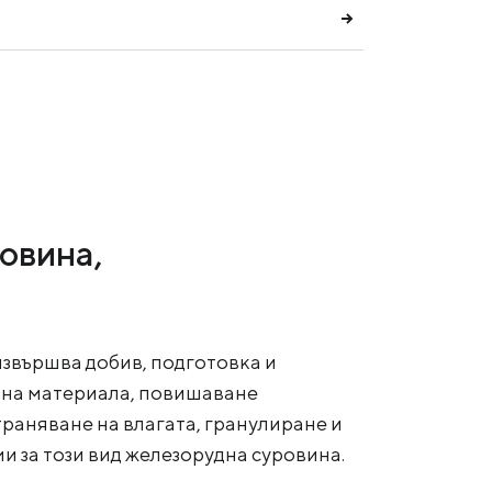
овина,
звършва добив, подготовка и
е на материала, повишаване
траняване на влагата, гранулиране и
и за този вид железорудна суровина.