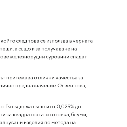
ойто след това се използва в черната
пещи, а също и за получаване на
идове железнорудни суровини спадат
унът притежава отлични качества за
злично предназначение. Освен това,
. Тя съдържа също и от 0,025% до
и са квадратната заготовка, блуми,
 валцувани изделия по метода на