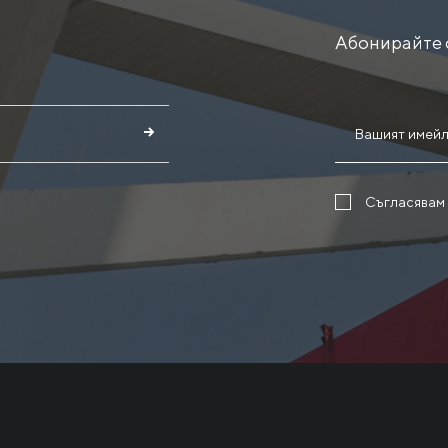
Абонирайте 
Съгласявам 