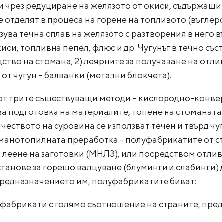
 чрез редуциране на желязото от окиси, съдържащи 
 отделят в процеса на горене на топливото (въглеро
ува течна сплав на желязото с разтворения в него въ
си, топливна пепел, флюс и др. Чугунът в течно съст
тво на стомана; 2) леярните за получаване на отлив
от чугун – балванки (метални блокчета).
 от трите съществуващи методи – кислородно-конве
ва подготовка на материалите, топене на стоманат
чеството на суровина се използват течен и твърд чу
манотопилната преработка - полуфабрикатите от ст
 леене на заготовки (МНЛЗ), или посредством отли
анове за горещо валцуване (блуминги и слабинги) д
предназначението им, полуфабрикатите биват:
уфабрикати с голямо съотношение на страните, пре