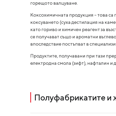
горещото валцуване.
Коксохимичната продукция – това са 
коксуването (суха дестилация на каме
като гориво и химичен реагент за въз
се получават също и ароматни въглево
впоследствие постъпват в специализи
Продуктите, получавани при тази прер
електродна смола (зифт), нафталин и д
Полуфабрикатите и 