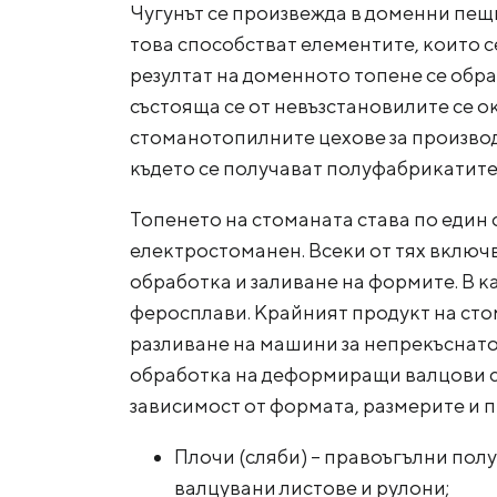
Чугунът се произвежда в доменни пещи
това способстват елементите, които се
резултат на доменното топене се образ
състояща се от невъзстановилите се оки
стоманотопилните цехове за производс
където се получават полуфабрикатите 
Топенето на стоманата става по един
електростоманен. Всеки от тях включ
обработка и заливане на формите. В ка
феросплави. Крайният продукт на сто
разливане на машини за непрекъснато
обработка на деформиращи валцови ст
зависимост от формата, размерите и 
Плочи (сляби) – правоъгълни пол
валцувани листове и рулони;