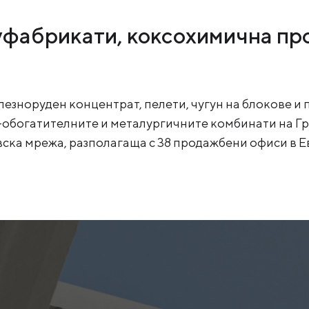
уфабрикати, коксохимична пр
лезноруден концентрат, пелети, чугун на блокове и
обогатителните и металургичните комбинати на Гру
вска мрежа, разполагаща с 38 продажбени офиси в Е