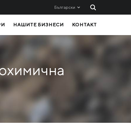
Български
РИ
НАШИТЕ БИЗНЕСИ
КОНТАКТ
AND
SALES
Metinvest SMC
Metinvest International SA
Metinvest Polska
сохимична
ice