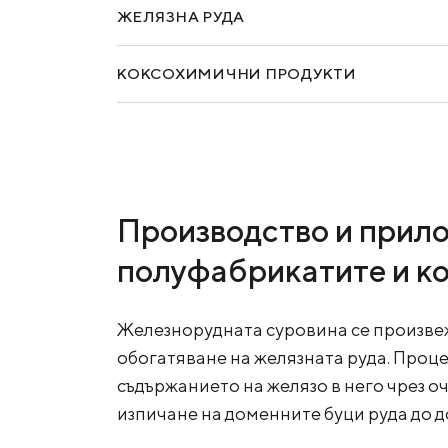
ЖЕЛЯЗНА РУДА
КОКСОХИМИЧНИ ПРОДУКТИ
Производство и прило
полуфабрикатите и к
Железнорудната суровина се произвеж
обогатяване на желязната руда. Проц
съдържанието на желязо в него чрез о
изпичане на доменните буци руда до д