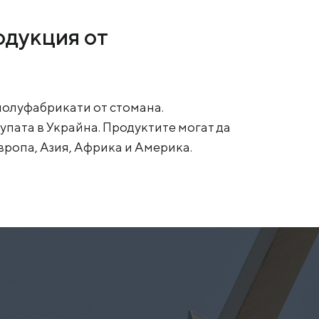
одукция от
 полуфабрикати от стомана.
пата в Украйна. Продуктите могат да
вропа, Азия, Африка и Америка.