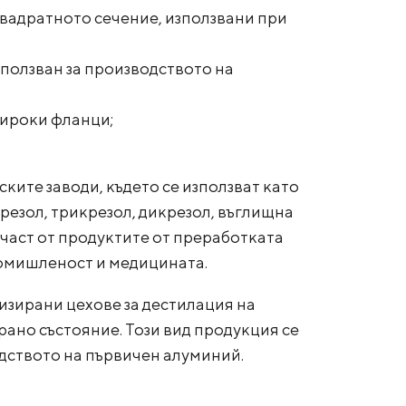
 квадратното сечение, използвани при
зползван за производството на
широки фланци;
ките заводи, където се използват като
резол, трикрезол, дикрезол, въглищна
част от продуктите от преработката
омишленост и медицината.
изирани цехове за дестилация на
рано състояние. Този вид продукция се
одството на първичен алуминий.