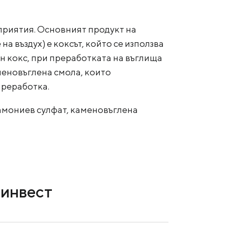
приятия. Основният продукт на
 въздух) е коксът, който се използва
н кокс, при преработката на въглища
аменовъглена смола, които
преработка.
 амониев сулфат, каменовъглена
тинвест