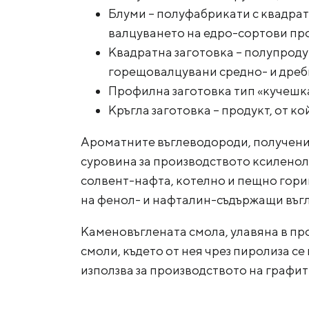
Блуми – полуфабрикати с квадратн
валцуването на едро-сортови пр
Квадратна заготовка – полупродук
горещовалцувани средно- и дре
Профилна заготовка тип «кучешка
Кръгла заготовка – продукт, от к
Ароматните въглеводороди, получени п
суровина за производството ксиленоли
солвент-нафта, котелно и пещно гори
на фенол- и нафталин-съдържащи въг
Каменовъглената смола, улавяна в про
смоли, където от нея чрез пиролиза с
използва за производството на графит