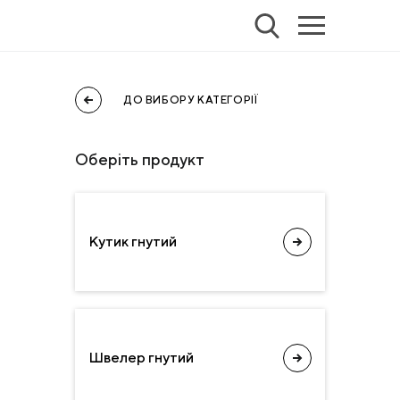
ДО ВИБОРУ КАТЕГОРІЇ
Оберіть продyкт
Кутик гнутий
Швелер гнутий