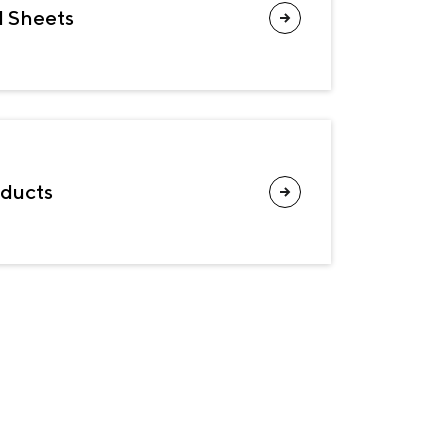
d Sheets
oducts