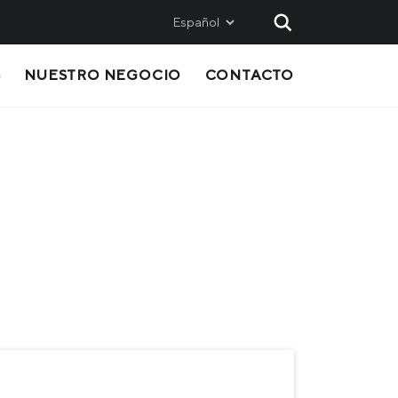
Español
S
NUESTRO NEGOCIO
CONTACTO
AND
SALES
Metinvest SMC
Metinvest International SA
Metinvest Polska
ice
OS