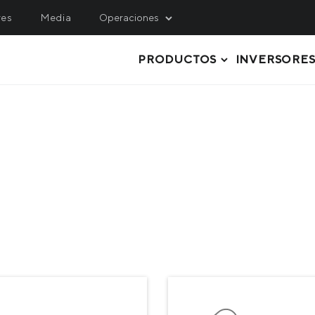
res
Media
Operaciones
PRODUCTOS
INVERSORE
INING
SERVICE, LOGISTICS 
ENGINEERING
hulets Iron Ore
Metinvest M&R
rthern Iron Ore
CHAPA GRUESA
Metinvest-KMRP
ntral Iron Ore
TUBERÍAS Y PERFILES
Metinvest-Shipping
ited Coal Company
STEEL GRADES
Metinvest Digital
ACERO EN ROLLOS
Metinvest Business Serv
Метінвест Січсталь
CHAPAS DE ACERO
PERFILES LAMINADOS
MATERIAS PRIMAS, SEMIFABRICAD