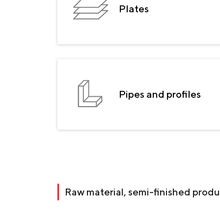
Zaporizhstal JV
Plates
Метинвест-Ресурс
Hacer un pedido rápido
Unisteel
Kamet Steel
Metinvest Tubular Iași
Pipes and profiles
Raw material, semi-finished prod