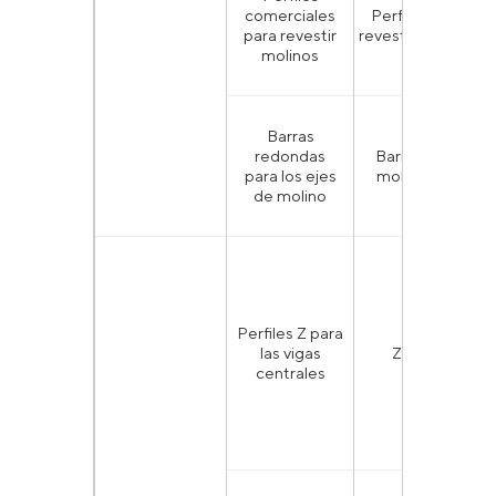
comerciales
Perfiles de
T
para revestir
revestimiento
molinos
Barras
TU
redondas
Barras de
para los ejes
molienda
esp
de molino
5
1
Perfiles Z para
las vigas
Z310
centrales