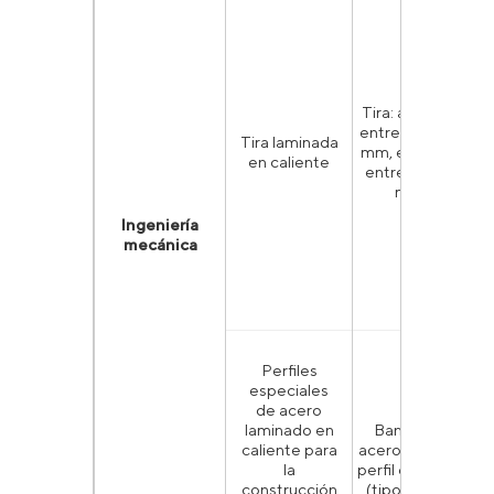
Tira: anchura
A
entre 30 y 90
A6
Tira laminada
mm, espesor
en caliente
entre 3 y 20
4
mm
1
Ingeniería
mecánica
Perfiles
especiales
de acero
laminado en
Banda de
caliente para
acero (tipo 1),
D
la
perfil especial
G
construcción
(tipos 2 y 3)