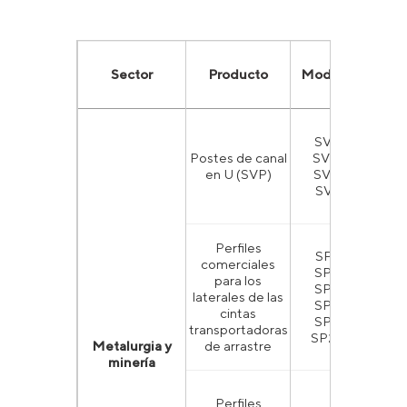
Sector
Producto
Modalidad
SVP 19,
Postes de canal
SVP 22,
G
en U (SVP)
SVP 27,
SVP 33
Perfiles
SP190,
comerciales
SP205,
para los
SP228,
laterales de las
SP230,
cintas
SP245,
transportadoras
SP255D
Metalurgia y
de arrastre
minería
Perfiles