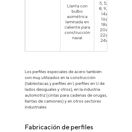
5, 5,5, 6, 7,
Llanta con
8, 9, 10, 12,
bulbo
14а, 14б,
asimétrica
16а, 16б,
G
laminada en
18а, 18б,
G
caliente para
20а, 20б,
construcción
22а, 22б,
naval
24а, 24б
Los perfiles especiales de acero también
son muy utilizados en la construcción
(tablestacas y perfiles en I, perfiles en U de
lados desiguales y otros), en la industria
automotriz (cintas para cadenas de orugas,
llantas de camiones) y en otros sectores
industriales.
Fabricación de perfiles