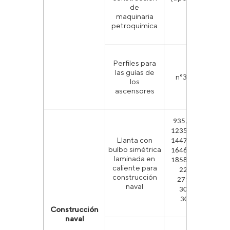
de
maquinaria
petroquímica
Perfiles para
las guías de
n°3, n°3а
26
los
ascensores
935, 1035,
1235, 1446,
Llanta con
1447, 1455,
bulbo simétrica
1646, 1658,
laminada en
1858, 2068,
caliente para
22610,
construcción
271010,
naval
30810,
30812
Construcción
naval