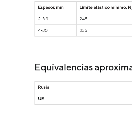
Espesor, mm
Límite elástico mínimo,
2-3.9
245
4-30
235
Equivalencias aproxim
Rusia
UE