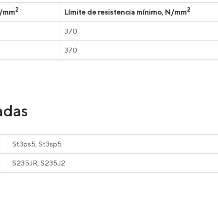
2
2
 N/mm
Límite de resistencia mínimo, N/mm
370
370
adas
St3ps5, St3sp5
S235JR, S235J2