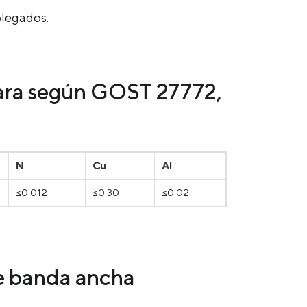
 plegados.
hara según GOST 27772,
N
Cu
Al
≤0.012
≤0.30
≤0.02
de banda ancha