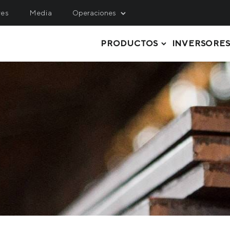
res
Media
Operaciones
PRODUCTOS
INVERSORE
INING
SERVICE, LOGISTICS 
ENGINEERING
hulets Iron Ore
Metinvest M&R
rthern Iron Ore
CHAPA GRUESA
Metinvest-KMRP
ntral Iron Ore
TUBERÍAS Y PERFILES
Metinvest-Shipping
ited Coal Company
STEEL GRADES
Metinvest Digital
ACERO EN ROLLOS
Metinvest Business Serv
Метінвест Січсталь
CHAPAS DE ACERO
PERFILES LAMINADOS
MATERIAS PRIMAS, SEMIFABRICAD