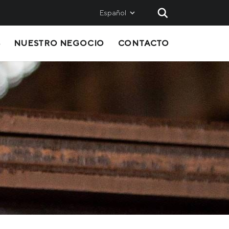
Español
S
NUESTRO NEGOCIO
CONTACTO
AND
SALES
Metinvest SMC
Metinvest International SA
Metinvest Polska
ice
OS