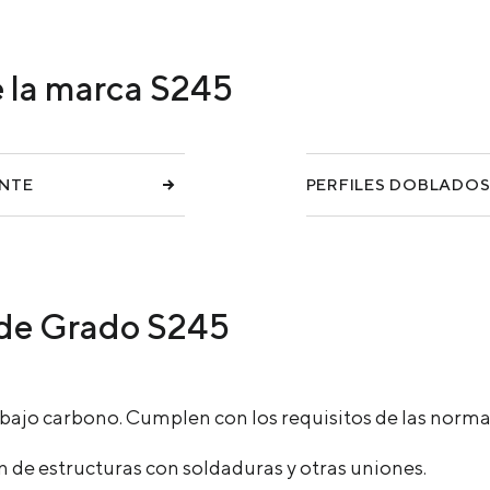
Y PRODUCTOS DE COQUE
PRODUCTOS DE COQUE
e la marca S245
SERVICIOS Y RESOLUCIONES
MATERIALES DE CARGA
ENTE
PERFILES DOBLADO
 de Grado S245
e bajo carbono. Cumplen con los requisitos de las nor
ón de estructuras con soldaduras y otras uniones.