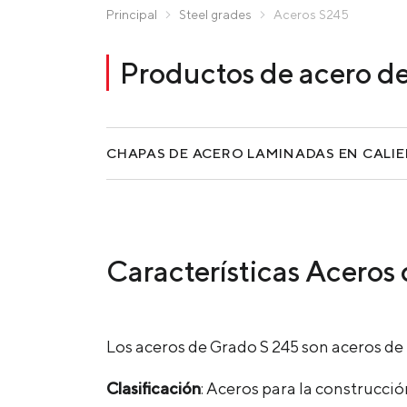
Zaporizhstal JV
Principal
Steel grades
Aceros S245
Метинвест-Ресурс
Hacer un pedido rápido
Productos de acero d
Unisteel
Kamet Steel
Metinvest Tubular Iași
CHAPAS DE ACERO LAMINADAS EN CALI
Características Aceros
Los aceros de Grado S 245 son aceros d
Clasificación
: Aceros para la construcci