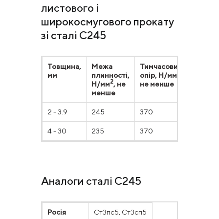
листового і
широкосмугового прокату
зі сталі С245
Товщина,
Межа
Тимчасовий
Віднос
2
мм
плинності,
опір, Н/мм
,
подов
2
Н/мм
, не
не менше
δ5, %
менше
2 - 3.9
245
370
20
4 - 30
235
370
24
Аналоги сталі С245
Росія
Ст3пс5, Ст3сп5