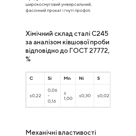
широкосмуговий універсальний,
фасонний прокат і гнуті профілі.
Хімічний склад сталі С245
за аналізом ківшової проби
відповідно до ГОСТ 27772,
%
C
Si
Mn
Ni
S
P
0,06
≤
≤0,22
-
≤0,30
≤0,025
≤0,040
1,00
0,16
Механічні властивості