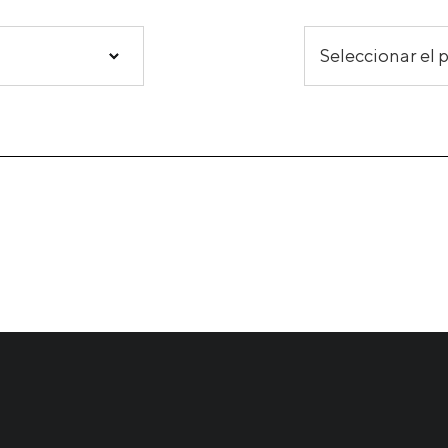
Y PRODUCTOS DE COQUE
PRODUCTOS DE COQUE
Seleccionar el 
SERVICIOS Y RESOLUCIONES
MATERIALES DE CARGA