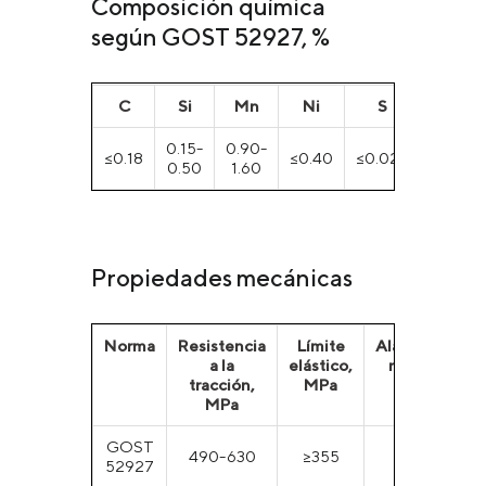
Composición química
según GOST 52927, %
C
Si
Mn
Ni
S
P
0.15-
0.90-
≤0.18
≤0.40
≤0.025
≤0.025
0.50
1.60
Propiedades mecánicas
Norma
Resistencia
Límite
Alargamiento
a la
elástico,
relativo, %
tracción,
MPa
MPa
GOST
490-630
≥355
≥21
52927