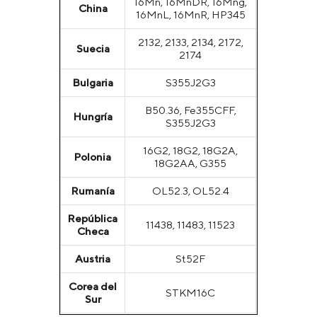
16Mn, 16MnDR, 16Mng,
China
16MnL, 16MnR, HP345
2132, 2133, 2134, 2172,
Suecia
2174
Bulgaria
S355J2G3
B50.36, Fe355CFF,
Hungría
S355J2G3
16G2, 18G2, 18G2A,
Polonia
18G2AA, G355
Rumanía
OL52.3, OL52.4
República
11438, 11483, 11523
Checa
Austria
St52F
Corea del
STKM16C
Sur