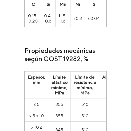
С
Si
Mn
Ni
S
P
C
0.15-
0.4-
1.15-
≤0.3
≤0.04
≤0.035
<0
0.20
0.6
1.6
Propiedades mecánicas
según GOST 19282, %
Espesor,
Límite
Límite de
Alargamiento
mm
elástico
resistencia
relativo
mínimo,
mínimo,
mínimo, %
MPa
MPa
≤ 5
355
510
23
> 5 ≤ 10
355
510
23
> 10 ≤
345
510
23