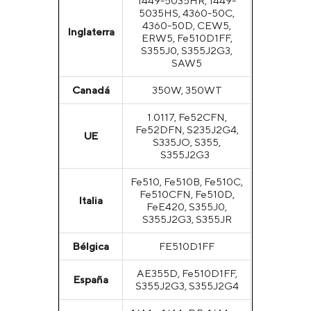
1449-5035HR, 1449-
5035HS, 4360-50C,
4360-50D, CEW5,
Inglaterra
ERW5, Fe510D1FF,
S355J0, S355J2G3,
SAW5
Canadá
350W, 350WT
1.0117, Fe52CFN,
Fe52DFN, S235J2G4,
UE
S335JO, S355,
S355J2G3
Fe510, Fe510B, Fe510C,
Fe510CFN, Fe510D,
Italia
FeE420, S355J0,
S355J2G3, S355JR
Bélgica
FE510D1FF
AE355D, Fe510D1FF,
España
S355J2G3, S355J2G4