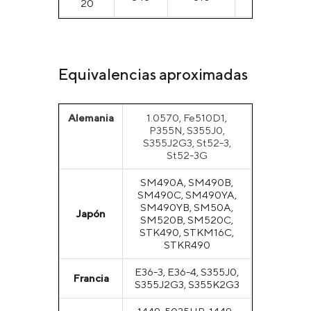
20
Equivalencias aproximadas
Alemania
1.0570, Fe510D1,
P355N, S355J0,
S355J2G3, St52-3,
St52-3G
SM490A, SM490B,
SM490C, SM490YA,
SM490YB, SM50A,
Japón
SM520B, SM520C,
STK490, STKM16C,
STKR490
E36-3, E36-4, S355J0,
Francia
S355J2G3, S355K2G3