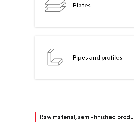
Zaporizhstal JV
Plates
Прислать запрос
Метинвест-Ресурс
Unisteel
Kamet Steel
Metinvest Tubular Iași
Pipes and profiles
Raw material, semi-finished prod