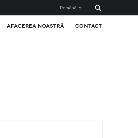
Română
AFACEREA NOASTRĂ
CONTACT
AND
SALES
Metinvest SMC
Metinvest International SA
Metinvest Polska
ice