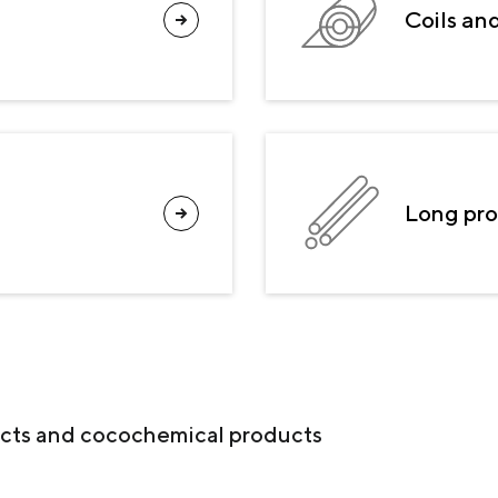
PRODUSE COCS CHIMICE
Coils an
SERVICII ȘI SOLUȚII
MATERIALE PENTRU DESCĂRCARE
Long pr
ucts and cocochemical products