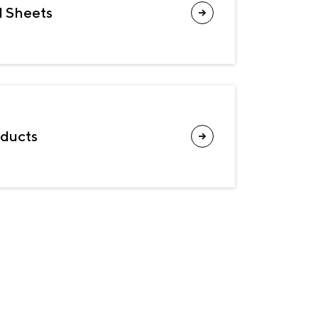
d Sheets
oducts