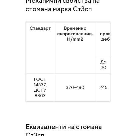
Механични свойства на
стомана марка Ст3сп
Стандарт
Временно
Граница н
съпротивление,
провлачане, Н/
Н/mm2
дебелини, mm, 
малко от
До
20-
40-
20
40
10
ГОСТ
14637,
370-480
245
235
22
ДСТУ
8803
Еквиваленти на стомана
Ст3сп