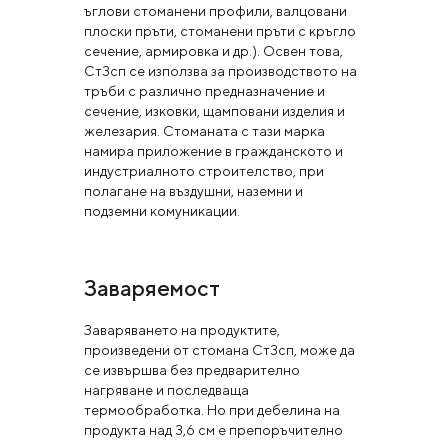
ъглови стоманени профили, валцовани
плоски пръти, стоманени пръти с кръгло
сечение, армировка и др.). Освен това,
Ст3сп се използва за производството на
тръби с различно предназначение и
сечение, изковки, щамповани изделия и
железария. Стоманата с тази марка
намира приложение в гражданското и
индустриалното строителство, при
полагане на въздушни, наземни и
подземни комуникации.
Заваряемост
Заваряването на продуктите,
произведени от стомана Ст3сп, може да
се извършва без предварително
нагряване и последваща
термообработка. Но при дебелина на
продукта над 3,6 см е препоръчително