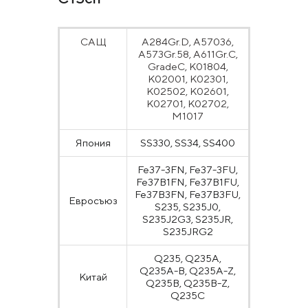
САЩ
A284Gr.D, A57036,
A573Gr.58, A611Gr.C,
GradeC, K01804,
K02001, K02301,
K02502, K02601,
K02701, K02702,
M1017
Япония
SS330, SS34, SS400
Fe37-3FN, Fe37-3FU,
Fe37B1FN, Fe37B1FU,
Fe37B3FN, Fe37B3FU,
Евросъюз
S235, S235J0,
S235J2G3, S235JR,
S235JRG2
Q235, Q235A,
Q235A-B, Q235A-Z,
Китай
Q235B, Q235B-Z,
Q235C