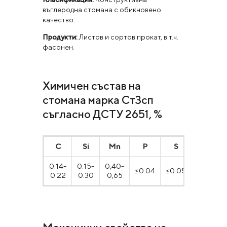
въглеродна стомана с обикновено
качество.
Продукти:
Листов и сортов прокат, в т.ч.
фасонен.
Химичен състав на
стомана марка Ст3сп
съгласно ДСТУ 2651, %
С
Si
Mn
P
S
Ni
0.14-
0.15-
0,40-
≤0.04
≤0.05
≤0.30
0.22
0.30
0,65