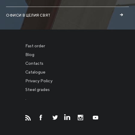
ОФИСИ В ЦЕЛИЯ СВЯТ
Fast order
Blog
Contacts
Catalogue
Privacy Policy
Новости
Steel grades
.
Инвесторам
СМИ о нас