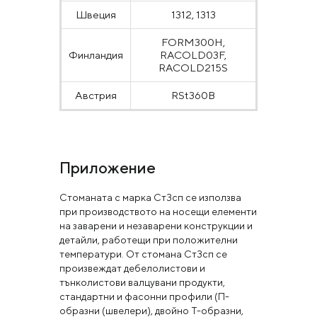
Швеция
1312, 1313
FORM300H,
Финландия
RACOLD03F,
RACOLD215S
Австрия
RSt360B
Приложение
Стоманата с марка Ст3сп се използва
при производството на носещи елементи
на заварени и незаварени конструкции и
детайли, работещи при положителни
температури. От стомана Ст3сп се
произвеждат дебелолистови и
тънколистови валцувани продукти,
стандартни и фасонни профили (П-
образни (швелери), двойно Т-образни,