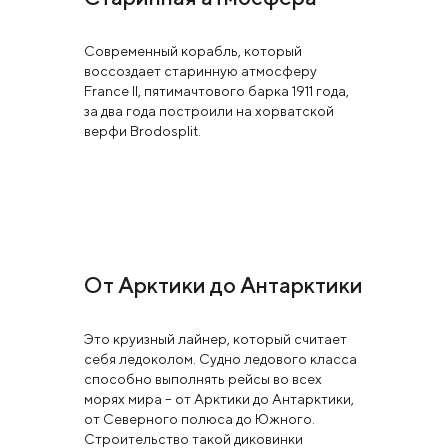
Современный корабль, который
воссоздает старинную атмосферу
France II, пятимачтового барка 1911 года,
за два года построили на хорватской
верфи Brodosplit.
От Арктики до Антарктики
Это круизный лайнер, который считает
себя ледоколом. Судно ледового класса
способно выполнять рейсы во всех
морях мира – от Арктики до Антарктики,
от Северного полюса до Южного.
Строительство такой диковинки