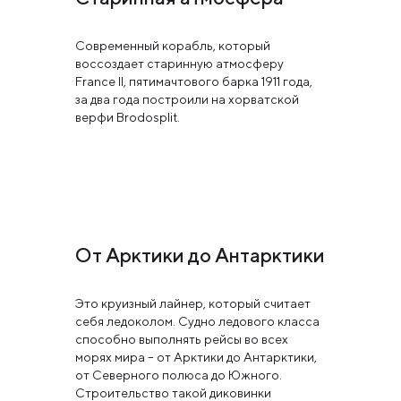
Современный корабль, который
воссоздает старинную атмосферу
France II, пятимачтового барка 1911 года,
за два года построили на хорватской
верфи Brodosplit.
От Арктики до Антарктики
Это круизный лайнер, который считает
себя ледоколом. Судно ледового класса
способно выполнять рейсы во всех
морях мира – от Арктики до Антарктики,
от Северного полюса до Южного.
Строительство такой диковинки