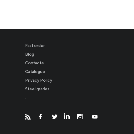
Fast order
Blog
Contacte
Catalogue
Privacy Policy
Новости
Steel grades
.
Инвесторам
СМИ о нас