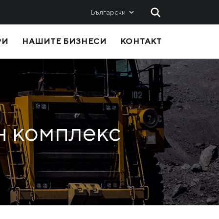
Български
РИ
НАШИТЕ БИЗНЕСИ
КОНТАКТ
AND
SALES
Metinvest SMC
Metinvest International SA
Metinvest Polska
н комплекс
ice