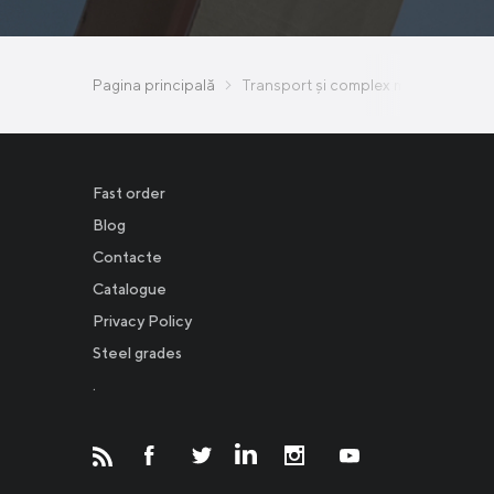
Pagina principală
Transport și complex minier-metalu
Fast order
Blog
Contacte
Catalogue
Privacy Policy
Новости
Steel grades
.
Инвесторам
СМИ о нас