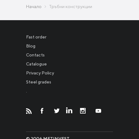
Начало
Тръбни конструкции
Fast order
Blog
Contacts
Catalogue
Privacy Policy
Новости
Steel grades
.
Инвесторам
СМИ о нас
© 2006 METINVEST