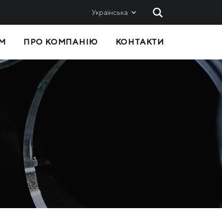
Українська
М
ПРО КОМПАНІЮ
КОНТАКТИ
 ТА
ПРОДАЖІ
Метінвест-СМЦ
Metinvest International SA
Metinvest Polska
с
Я