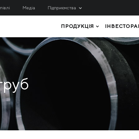
півлі
Медіа
Підприємства
ПРОДУКЦІЯ
ІНВЕСТОРА
ИДОБУВАННЯ
СЕРВІС, ІНЖИНІРИНГ
ЛОГІСТИКА
гулецький ГЗК
МРМЗ
внічний ГЗК
ТОВСТОЛИСТОВИЙ ПРОКАТ
КРМЗ
нтральний ГЗК
ТРУБИ І ПРОФІЛІ
Метінвест-Шіппінг
труб
ited Coal Company
РУЛОННИЙ ПРОКАТ
Metinvest Digital
ЛИСТОВИЙ ПРОКАТ
Метінвест Бізнес Серві
Метінвест Січсталь
СОРТОВИЙ ПРОКАТ
СИРОВИНА ТА НАПІВФАБРИКАТИ
КОКСОХІМІЧНА ТА ІНША ПРОДУКЦІ