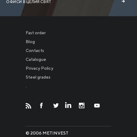
ОФИСИ В ЦЕЛИЯ СВЯТ
Fast order
Blog
Contacts
Catalogue
Privacy Policy
Новости
Steel grades
.
Инвесторам
СМИ о нас
© 2006 METINVEST