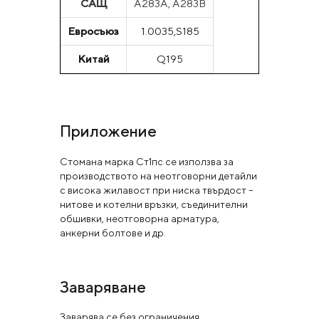
САЩ
A283A, A283B
Евросъюз
1.0035,S185
Китай
Q195
Приложение
Стомана марка Ст1пс се използва за
производството на неотговорни детайли
с висока жилавост при ниска твърдост –
нитове и котелни връзки, съединителни
обшивки, неотговорна арматура,
анкерни болтове и др.
Заваряване
Заварява се без ограничения.