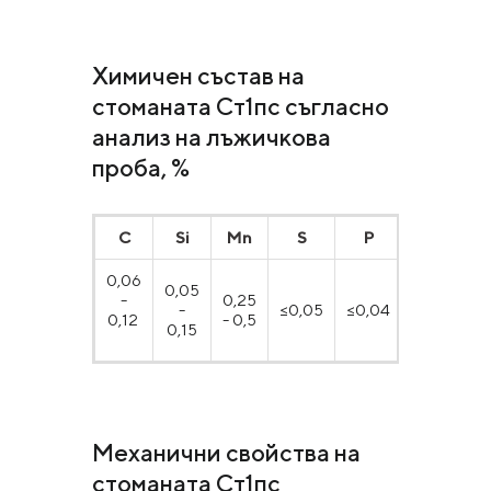
Химичен състав на
стоманата Ст1пс съгласно
анализ на лъжичкова
проба, %
С
Si
Mn
S
P
0,06
0,05
-
0,25
-
≤0,05
≤0,04
0,12
- 0,5
0,15
Механични свойства на
стоманата Ст1пс