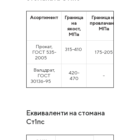
Асортимент
Граница
Граница на
Относ
на
провлачане,
удълж
якост,
МПа
МПа
Прокат,
315-410
ГОСТ 535-
175-205
31
2005
Валцдрат,
420-
ГОСТ
-
470
30136-95
Еквиваленти на стомана
Ст1пс