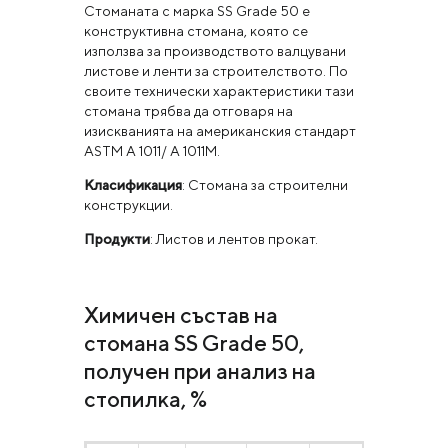
Стоманата с марка SS Grade 50 е
конструктивна стомана, която се
използва за производството валцувани
листове и ленти за строителството. По
своите технически характеристики тази
стомана трябва да отговаря на
изискванията на американския стандарт
ASTM A 1011/ A 1011M.
Класификация
: Стомана за строителни
конструкции.
Продукти
: Листов и лентов прокат.
Химичен състав на
стомана SS Grade 50,
получен при анализ на
стопилка, %