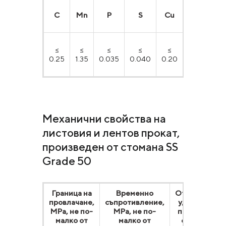
С
Mn
P
S
Cu
Ni
Cr
≤
≤
≤
≤
≤
≤
≤
0.25
1.35
0.035
0.040
0.20
0.20
0.1
Механични свойства на
листовия и лентов прокат,
произведен от стомана SS
Grade 50
Граница на
Временно
Относително
провлачане,
съпротивление,
удължаване
МРа, не по-
МРа, не по-
при образец
малко от
малко от
с дължина