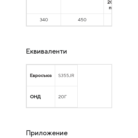
200 мм, %, не
по-малко от
340
450
12
Еквиваленти
Евросъюз
S355JR
ОНД
20Г
Приложение