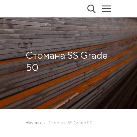
Стомана SS Grade
50
Начало
Стомана SS Grade 50