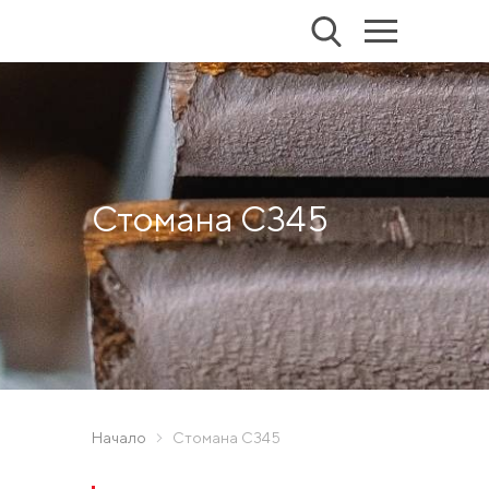
Стомана С345
Начало
Стомана С345