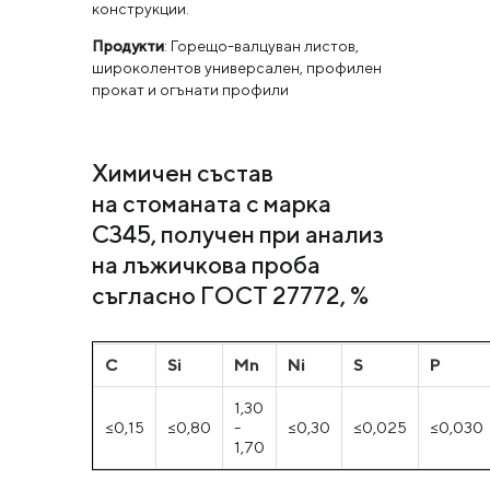
конструкции.
Продукти
: Горещо-валцуван листов,
широколентов универсален, профилен
прокат и огънати профили
Химичен състав
на стоманата с марка
С345, получен при анализ
на лъжичкова проба
съгласно ГОСТ 27772, %
C
Si
Mn
Ni
S
P
1,30
≤0,15
≤0,80
-
≤0,30
≤0,025
≤0,030
1,70