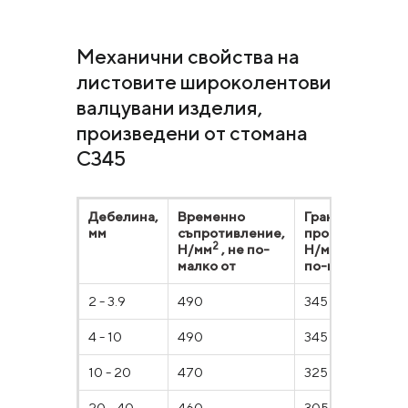
Механични свойства на
листовите широколентови
валцувани изделия,
произведени от стомана
С345
Дебелина,
Временно
Граница на
мм
съпротивление,
провлачане,
2
Н/мм
, не по-
Н/мм2, не
малко от
по-малко от
2 - 3.9
490
345
4 - 10
490
345
10 - 20
470
325
20 - 40
460
305