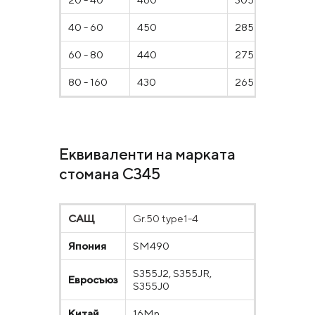
40 - 60
450
285
60 - 80
440
275
80 - 160
430
265
Еквиваленти на марката
стомана С345
САЩ
Gr.50 type1-4
Япония
SM490
S355J2, S355JR,
Евросъюз
S355J0
Китай
16Mn