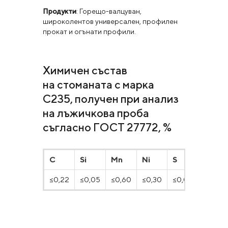
Продукти
: Горещо-валцуван,
широколентов универсален, профилен
прокат и огънати профили.
Химичен състав
на стоманата с марка
С235, получен при анализ
на лъжичкова проба
съгласно ГОСТ 27772, %
C
Si
Mn
Ni
S
P
≤0,22
≤0,05
≤0,60
≤0,30
≤0,040
≤0,0