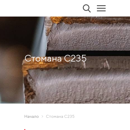
Стомана С235
Начало
Стомана С235