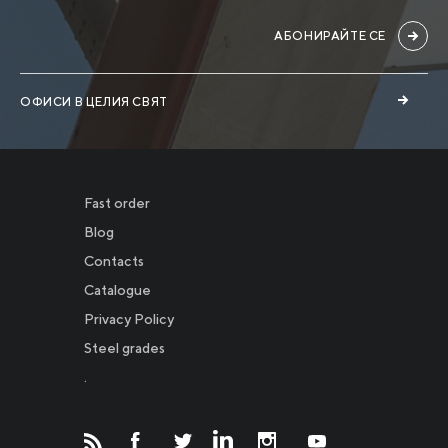
АБОНИРАЙТЕ СЕ
ОФИСИ В ЦЕЛИЯ СВЯТ
Fast order
Blog
Contacts
Catalogue
Privacy Policy
Новости
Steel grades
.
Инвесторам
СМИ о нас