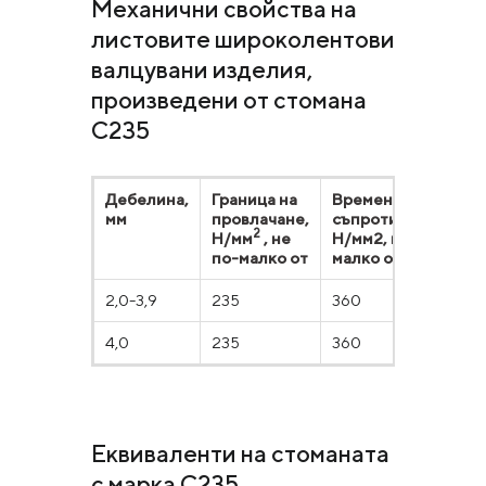
Механични свойства на
листовите широколентови
валцувани изделия,
произведени от стомана
С235
Дебелина,
Граница на
Временно
мм
провлачане,
съпротивление,
2
Н/мм
, не
Н/мм2, не по-
по-малко от
малко от
2,0-3,9
235
360
4,0
235
360
Еквиваленти на стоманата
с марка С235