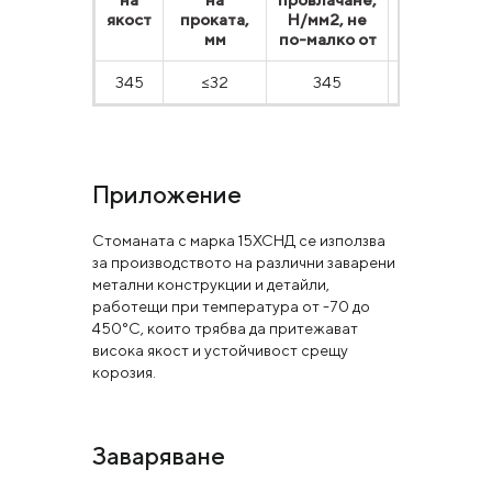
якост
проката,
Н/мм2, не
Н/мм2, не
мм
по-малко от
малко о
345
≤32
345
490
Приложение
Стоманата с марка 15ХСНД се използва
за производството на различни заварени
метални конструкции и детайли,
работещи при температура от -70 до
450°С, които трябва да притежават
висока якост и устойчивост срещу
корозия.
Заваряване