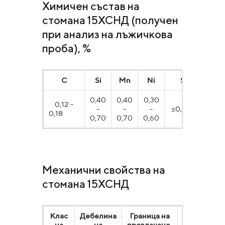
Химичен състав на
стомана 15ХСНД (получен
при анализ на лъжичкова
проба), %
С
Si
Mn
Ni
S
P
0,40
0,40
0,30
0,12 -
-
-
-
≤0,035
≤0,0
0,18
0,70
0,70
0,60
Механични свойства на
стомана 15ХСНД
Клас
Дебелина
Граница на
Времен
на
на
провлачане,
съпротивл