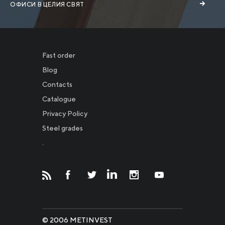
ОФИСИ В ЦЕЛИЯ СВЯТ
Fast order
Blog
Contacts
Catalogue
Privacy Policy
Новости
Steel grades
.
Инвесторам
СМИ о нас
© 2006 METINVEST