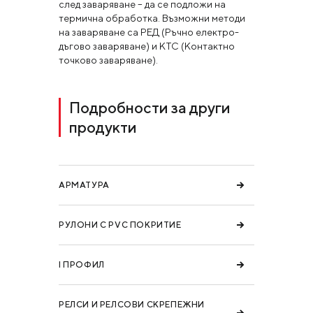
след заваряване – да се подложи на
термична обработка. Възможни методи
на заваряване са РЕД (Ръчно електро-
дъгово заваряване) и КТС (Контактно
точково заваряване).
Подробности за други
продукти
АРМАТУРА
РУЛОНИ С PVC ПОКРИТИЕ
I ПРОФИЛ
РЕЛСИ И РЕЛСОВИ СКРЕПЕЖНИ