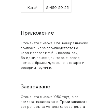
Китай
SM50, 50, 55
Приложение
Стоманата с марка 1050 намира широко
приложение за производството на
ковани валове и зъбни колела, оси,
бандажи, лемежи, винтове, сърпове,
ножове, брадви, чукове, ненатоварени
ресори и пружини.
Заваряване
Стоманата с марка 1050 трудно се
поддава на заваряване. Преди заварката
се препоръчва металът да се загрява, а