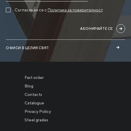
Съгласявам се с
Политика за поверителност
АБОНИРАЙТЕ СЕ
ОФИСИ В ЦЕЛИЯ СВЯТ
Fast order
Blog
Contacts
Catalogue
Privacy Policy
Новости
Steel grades
.
Инвесторам