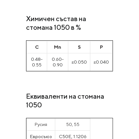
Химичен състав на
стомана 1050 в %
С
Mn
S
P
0.48-
0.60-
≤0.050
≤0.040
0.55
0.90
Еквиваленти на стомана
1050
Русия
50, 55
Евросъюз
C50E, 1.1206