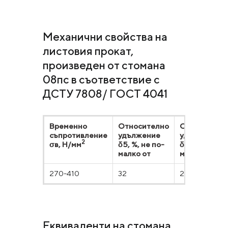
Механични свойства на
листовия прокат,
произведен от стомана
08пс в съответствие с
ДСТУ 7808/ ГОСТ 4041
Временно
Относително
Относителн
съпротивление
удължение
удължение
2
σв, Н/мм
δ5, %, не по-
δ10, %, не по
малко от
малко от
270-410
32
28
Еквиваленти на стомана