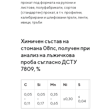
прокат под формата на рулони и
листове, полуфабрикати, сортов
(стандартен) прокат, в т.ч. профилни,
калибрирани и шлифовани пръти, ленти,
ивици, тръби
Химичен състав на
стомана 08пс, получен при
анализ на лъжичкова
проба съгласно ДСТУ
7809, %
C
Si
Mn
Ni
S
P
Cr
0,05
0,05
0,35
≤
≤
≤
-
-
-
≤0,30
0,04
0,035
0,1
0,11
0,17
0,65