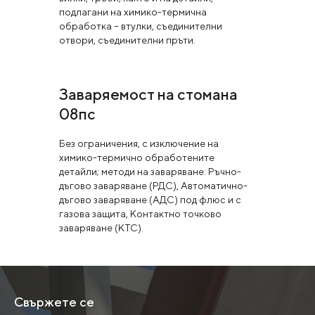
подлагани на химико-термична
обработка – втулки, съединителни
отвори, съединителни пръти.
Заваряемост на стомана
08пс
Без ограничения, с изключение на
химико-термично обработените
детайли; методи на заваряване: Ръчно-
дъгово заваряване (РДС), Автоматично-
дъгово заваряване (АДС) под флюс и с
газова защита, Контактно точково
заваряване (КТС).
Свържете се