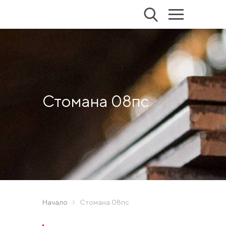
Стомана 08пс
Начало
Стомана 08пс