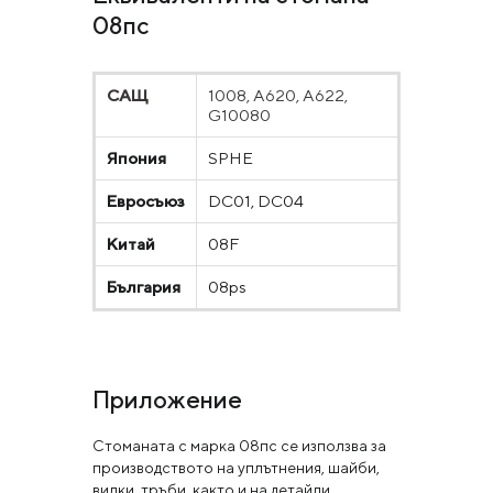
08пс
САЩ
1008, A620, A622,
G10080
Япония
SPHE
Евросъюз
DC01, DC04
Китай
08F
България
08ps
Приложение
Стоманата с марка 08пс се използва за
производството на уплътнения, шайби,
вилки, тръби, както и на детайли,