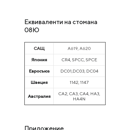
Еквиваленти на стомана
08Ю
САЩ
A619, A620
Япония
CR4, SPCC, SPCE
Евросъюз
DC01,DC03, DC04
Швеция
1142, 1147
CA2, CA3, CA4, HA3,
Австралия
HA4N
Приложение