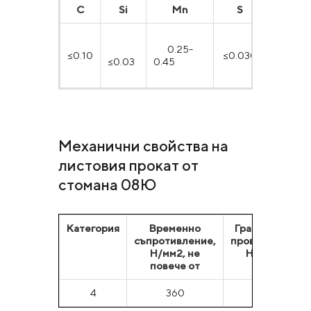
С
Si
Mn
S
P
0.25-
≤0.10
≤0.030
≤0.02
≤0.03
0.45
Механични свойства на
листовия прокат от
стомана 08Ю
Категория
Временно
Граница на
съпротивление,
провлачане,
Н/мм2, не
Н/мм2
повече от
4
360
265