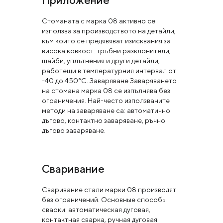
Приложение
Стоманата с марка 08 активно се
използва за производството на детайли,
към които се предявяват изисквания за
висока ковкост: тръбни разклонители,
шайби, уплътнения и други детайли,
работещи в температурния интервал от
-40 до 450°C. Заваряване Заваряването
на стомана марка 08 се изпълнява без
ограничения. Най-често използваните
методи на заваряване са: автоматично
дъгово, контактно заваряване, ръчно
дъгово заваряване.
Сваривание
Сваривание стали марки 08 производят
без ограничений. Основные способы
сварки: автоматическая дуговая,
контактная сварка, ручная дуговая