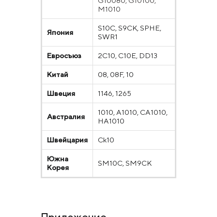
G10080, G10100,
M1010
S10C, S9CK, SPHE,
Япония
SWR1
Евросъюз
2C10, C10E, DD13
Китай
08, 08F, 10
Швеция
1146, 1265
1010, A1010, CA1010,
Австралия
HA1010
Швейцария
Ck10
Южна
SM10C, SM9CK
Корея