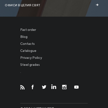
ОФИСИ В ЦЕЛИЯ СВЯТ
Fast order
Blog
Contacts
Catalogue
Privacy Policy
Новости
Steel grades
.
Инвесторам
СМИ о нас