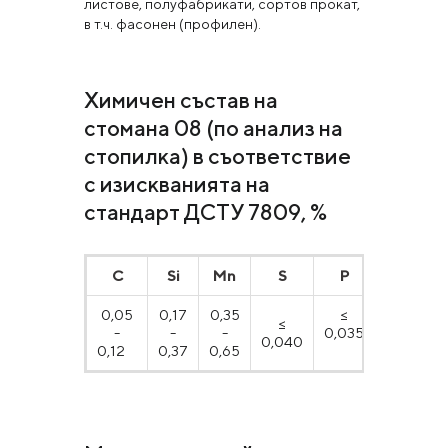
листове, полуфабрикати, сортов прокат,
в т.ч. фасонен (профилен).
Химичен състав на
стомана 08 (по анализ на
стопилка) в съответствие
с изискванията на
стандарт ДСТУ 7809, %
С
Si
Mn
S
P
Cr
N
0,05
0,17
0,35
≤
≤
≤
≤
-
-
-
0,035
0,1
0,040
0,
0,12
0,37
0,65