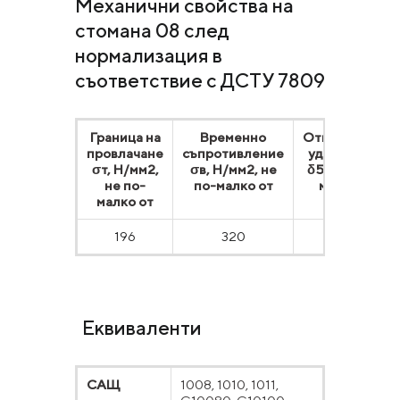
Механични свойства на
стомана 08 след
нормализация в
съответствие с ДСТУ 7809
Граница на
Временно
Относително
провлачане
съпротивление
удължаване
σт, Н/мм2,
σв, Н/мм2, не
δ5, %, не по-
не по-
по-малко от
малко от
малко от
196
320
33
Еквиваленти
САЩ
1008, 1010, 1011,