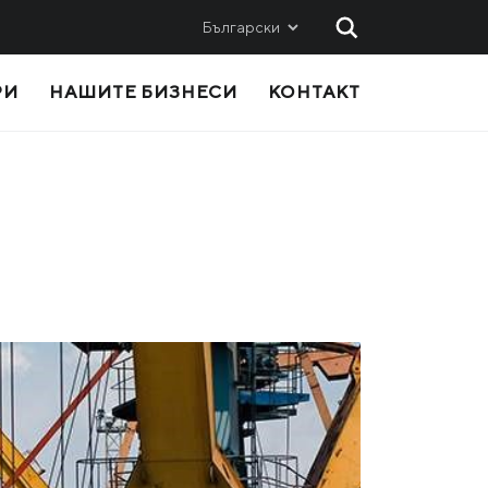
Български
РИ
НАШИТЕ БИЗНЕСИ
КОНТАКТ
AND
SALES
Metinvest SMC
Metinvest International SA
Metinvest Polska
ice