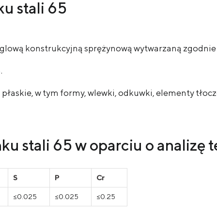
u stali 65
ą węglową konstrukcyjną sprężynową wytwarzaną zgodni
.
 płaskie, w tym formy, wlewki, odkuwki, elementy tłoc
u stali 65 w oparciu o analizę 
S
P
Cr
≤0.025
≤0.025
≤0.25