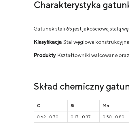
Charakterystyka gatunk
Gatunek stali 65 jest jakościową stal
Klasyfikacja
: Stal węglowa konstrukcyjna
Produkty
: Kształtowniki walcowane oraz
Skład chemiczny gatunk
С
Si
Mn
0.62 - 0.70
0.17 - 0.37
0.50 - 0.80