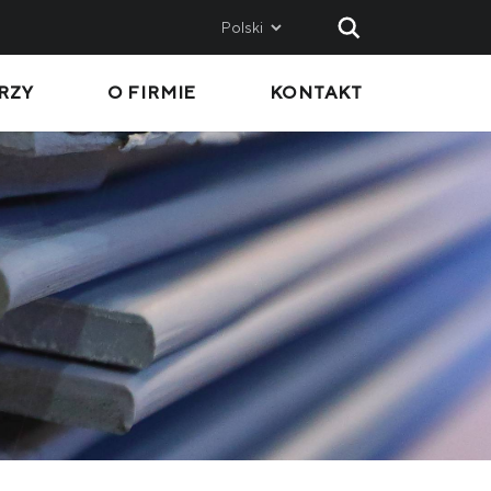
Polski
RZY
O FIRMIE
KONTAKT
AND
SALES
Metinvest SMC
Metinvest International SA
Metinvest Polska
ice