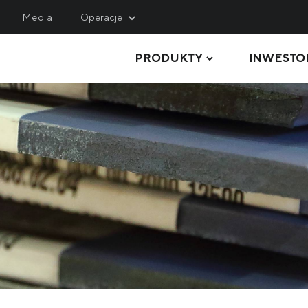
Media
Operacje
PRODUKTY
INWESTO
INING
SERVICE, LOGISTICS 
ENGINEERING
hulets Iron Ore
Metinvest M&R
rthern Iron Ore
BLACHY GRUBE
Metinvest-KMRP
ntral Iron Ore
RURY I PROFILE
Metinvest-Shipping
ited Coal Company
KRĘGI STALOWE
Metinvest Digital
BLACHY STALOWE
Metinvest Business Serv
Метінвест Січсталь
PRODUKTY DŁUGIE
SUROWCE I PÓŁWYROBY
WYROBY KOKSOWNICZE