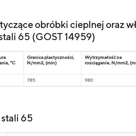
tyczące obróbki cieplnej oraz w
stali 65 (GOST 14959)
ura
Granica plastyczności,
Wytrzymałość na
nia, ºС
N/mm2, (min)
rozciąganie, N/mm2, (m
785
980
stali 65