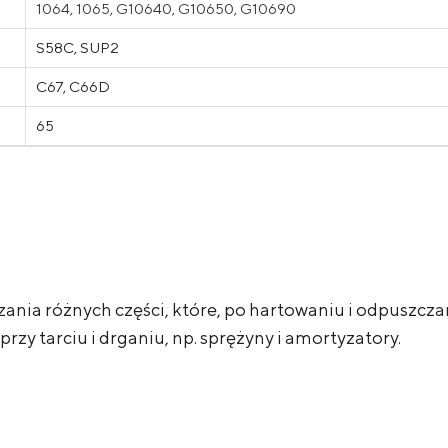
1064, 1065, G10640, G10650, G10690
S58C, SUP2
С67, C66D
65
zania różnych części, które, po hartowaniu i odpuszcz
rzy tarciu i drganiu, np. sprężyny i amortyzatory.