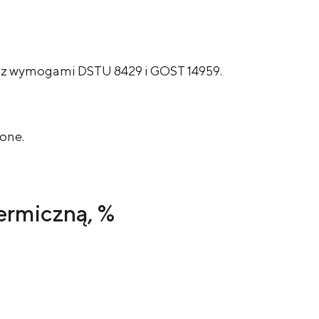
e z wymogami DSTU 8429 i GOST 14959.
zone.
termiczną, %