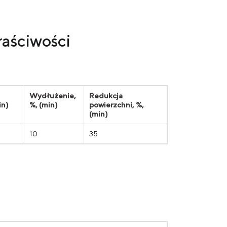
łaściwości
Wydłużenie,
Redukcja
in)
%, (min)
powierzchni, %,
(min)
10
35