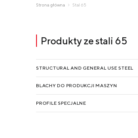
Zaporizhstal JV
Zamów produkty
Strona główna
Stal 65
Метинвест-Ресурс
Unisteel
Kamet Steel
Produkty ze stali 65
Metinvest Tubular Iași
STRUCTURAL AND GENERAL USE STEEL
BLACHY DO PRODUKCJI MASZYN
PROFILE SPECJALNE