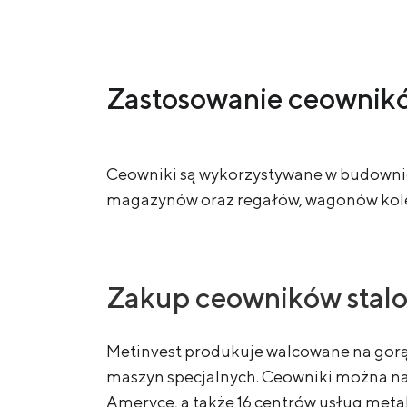
Zastosowanie ceownik
Ceowniki są wykorzystywane w budownict
magazynów oraz regałów, wagonów kol
Zakup ceowników stal
Metinvest produkuje walcowane na gorą
maszyn specjalnych. Ceowniki można naby
Ameryce, a także 16 centrów usług met