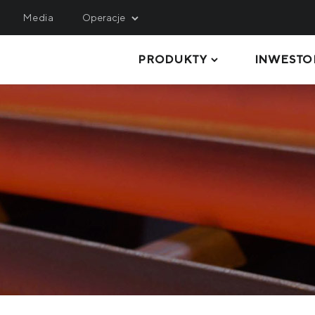
Media
Operacje
PRODUKTY
INWESTO
INING
SERVICE, LOGISTICS 
ENGINEERING
hulets Iron Ore
Metinvest M&R
rthern Iron Ore
BLACHY GRUBE
Metinvest-KMRP
ntral Iron Ore
RURY I PROFILE
Metinvest-Shipping
ited Coal Company
KRĘGI STALOWE
Metinvest Digital
BLACHY STALOWE
Metinvest Business Serv
Метінвест Січсталь
PRODUKTY DŁUGIE
SUROWCE I PÓŁWYROBY
WYROBY KOKSOWNICZE