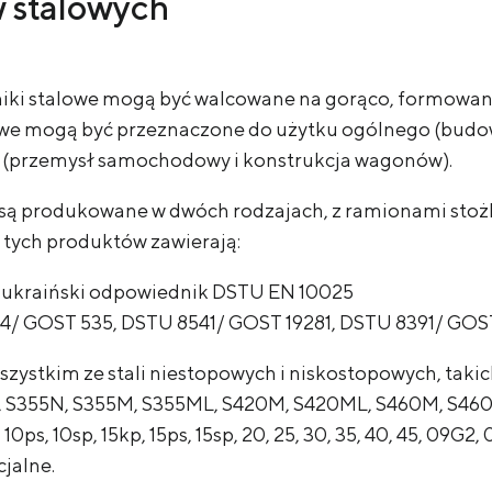
w stalowych
niki stalowe mogą być walcowane na gorąco, formowan
owe mogą być przeznaczone do użytku ogólnego (budo
go (przemysł samochodowy i konstrukcja wagonów).
są produkowane w dwóch rodzajach, z ramionami stoż
 tych produktów zawierają:
j ukraiński odpowiednik DSTU EN 10025
4/ GOST 535, DSTU 8541/ GOST 19281, DSTU 8391/ GOS
ystkim ze stali niestopowych i niskostopowych, takic
, S355N, S355M, S355ML, S420M, S420ML, S460M, S460ML,
p, 10ps, 10sp, 15kp, 15ps, 15sp, 20, 25, 30, 35, 40, 45, 
cjalne.