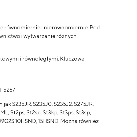
e równomiernie i nierównomiernie. Pod
wnictwo i wytwarzanie różnych
kowymi i równoległymi. Kluczowe
T 5267
h jak S235JR, S235J0, S235J2, S275JR,
 St2ps, St2sp, St3kp, St3ps, St3sp,
09G2, 09G2S 10HSND, 15HSND. Można również