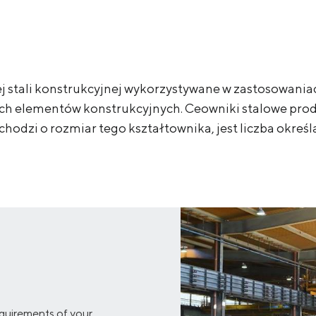
USŁUGI
DOWNLOADS
j stali konstrukcyjnej wykorzystywane w zastosowani
ch elementów konstrukcyjnych. Ceowniki stalowe pro
chodzi o rozmiar tego kształtownika, jest liczba określ
equirements of your