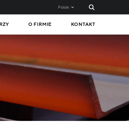
Polski
RZY
O FIRMIE
KONTAKT
AND
SALES
Metinvest SMC
Metinvest International SA
Metinvest Polska
ice