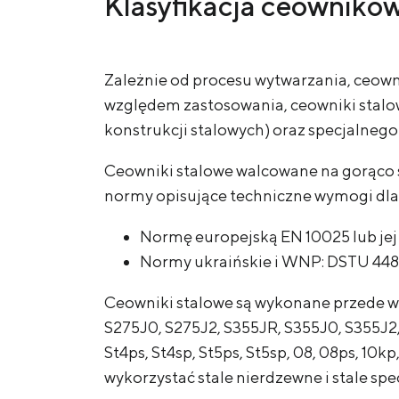
Klasyfikacja ceownikó
Zależnie od procesu wytwarzania, ceow
względem zastosowania, ceowniki stal
konstrukcji stalowych) oraz specjalne
Ceowniki stalowe walcowane na gorąco 
normy opisujące techniczne wymogi dla
Normę europejską EN 10025 lub je
Normy ukraińskie i WNP: DSTU 448
Ceowniki stalowe są wykonane przede wsz
S275J0, S275J2, S355JR, S355J0, S355J2
St4ps, St4sp, St5ps, St5sp, 08, 08ps, 10k
wykorzystać stale nierdzewne i stale spe