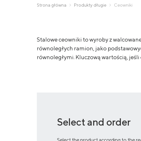
Zaporizhstal JV
Zamów produkty
Strona główna
Produkty długie
Ceowniki
Метинвест-Ресурс
Unisteel
Kamet Steel
Stalowe ceowniki to wyroby z walcowane
równoległych ramion, jako podstawowy
Metinvest Tubular Iași
równoległymi. Kluczową wartością, jeśli 
Select and order
Select the product according to the r