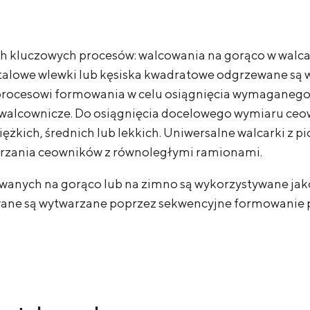
h kluczowych procesów: walcowania na gorąco w walca
alowe wlewki lub kęsiska kwadratowe odgrzewane są 
 procesowi formowania w celu osiągnięcia wymaganeg
walcownicze. Do osiągnięcia docelowego wymiaru ceo
ężkich, średnich lub lekkich. Uniwersalne walcarki 
rzania ceowników z równoległymi ramionami.
owanych na gorąco lub na zimno są wykorzystywane jak
ane są wytwarzane poprzez sekwencyjne formowanie 