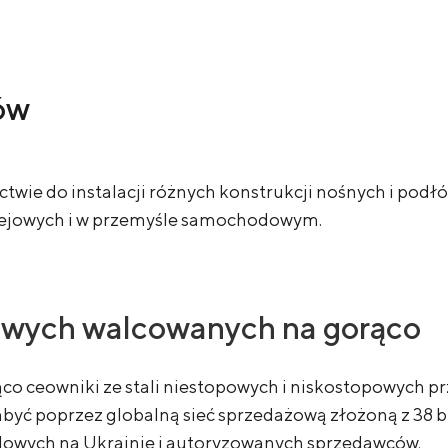
ów
wie do instalacji różnych konstrukcji nośnych i podłó
ejowych i w przemyśle samochodowym.
owych walcowanych na gorąco
co ceowniki ze stali niestopowych i niskostopowych p
ć poprzez globalną sieć sprzedażową złożoną z 38 biur
alowych na Ukrainie i autoryzowanych sprzedawców.