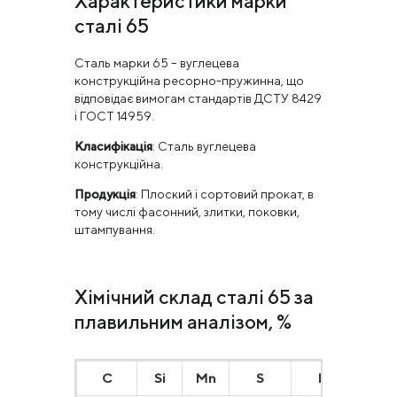
Характеристики марки
сталі 65
Сталь марки 65 – вуглецева
конструкційна ресорно-пружинна, що
відповідає вимогам стандартів ДСТУ 8429
і ГОСТ 14959.
Класифікація
: Сталь вуглецева
конструкційна.
Продукція
: Плоский і сортовий прокат, в
тому числі фасонний, злитки, поковки,
штампування.
Хімічний склад сталі 65 за
плавильним аналізом, %
С
Si
Mn
S
P
Cr