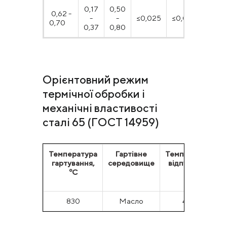
0,17
0,50
0,62 -
-
-
≤0,025
≤0,025
≤0,25
0,70
0,37
0,80
Орієнтовний режим
термічної обробки і
механічні властивості
сталі 65 (ГОСТ 14959)
Температура
Гартівне
Температура
гартування,
середовище
відпуску, ºС
ºС
830
Масло
470