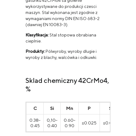
gatunku 42CrMo4 sa glównie
wykorzystywane do produkcji czesci
maszyn. Stal wykonana jest zgodnie z
wymaganiami normy DIN EN ISO 683-2
(dawniej EN 10083-3).
Klasyfikacja:
Stal stopowa obrabiana
cieplnie.
Produkty:
Pólwyroby, wyroby dlugie i
wyroby z blachy, walcówka i odkuwki.
Sklad chemiczny 42CrMo4,
%
С
Si
Mn
P
S
Cr
0.38-
0,10-
0.60-
0.90-
≤0.025
≤0.035
0.45
0.40
0.90
1.20