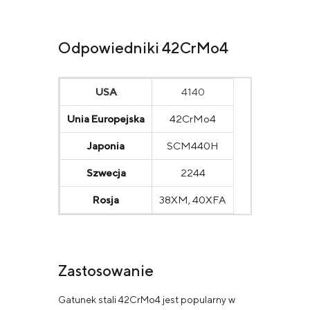
Odpowiedniki 42CrMo4
USA
4140
Unia Europejska
42CrMo4
Japonia
SCM440H
Szwecja
2244
Rosja
38ХМ, 40ХFА
Zastosowanie
Gatunek stali 42CrMo4 jest popularny w