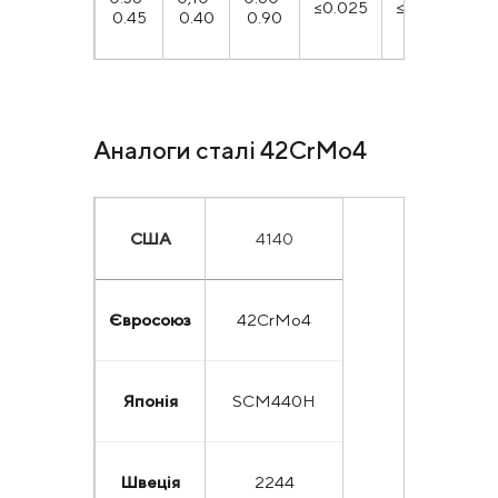
≤0.025
≤0.035
0.45
0.40
0.90
1.
Аналоги сталі 42CrMo4
США
4140
Євросоюз
42CrMo4
Японія
SCM440H
Швеція
2244