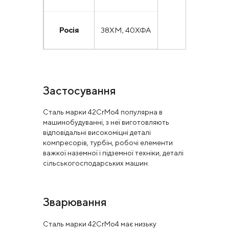
Росія
38ХМ, 40ХФА
Застосування
Сталь марки 42CrMo4 популярна в
машинобудуванні, з неї виготовляють
відповідальні високоміцні деталі
компресорів, турбін, робочі елементи
важкої наземної і підземної техніки, деталі
сільськогосподарських машин.
Зварювання
Сталь марки 42CrMo4 має низьку