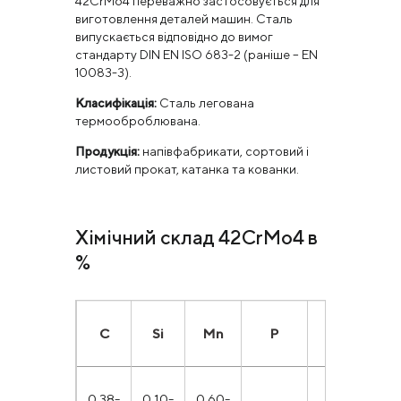
42CrMo4 переважно застосовується для
виготовлення деталей машин. Сталь
випускається відповідно до вимог
стандарту DIN EN ISO 683-2 (раніше – EN
10083-3).
Класифікація:
Сталь легована
термооброблювана.
Продукція:
напівфабрикати, сортовий і
листовий прокат, катанка та кованки.
Хімічний склад 42CrMo4 в
%
С
Si
Mn
P
S
C
0.38-
0,10-
0.60-
0.