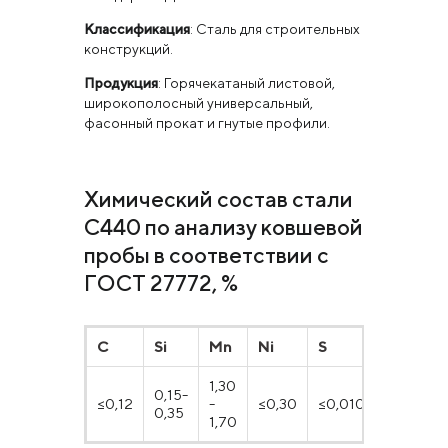
Классификация
: Сталь для строительных
конструкций.
Продукция
: Горячекатаный листовой,
широкополосный универсальный,
фасонный прокат и гнутые профили.
Химический состав стали
С440 по анализу ковшевой
пробы в соответствии с
ГОСТ 27772, %
C
Si
Mn
Ni
S
P
1,30
0,15-
≤0,12
-
≤0,30
≤0,010
≤0,017
0,35
1,70