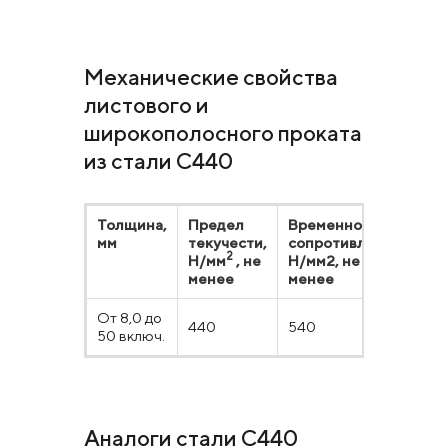
Механические свойства
листового и
широкополосного проката
из стали С440
Толщина,
Предел
Временное
От
мм
текучести,
сопротивление,
уд
2
Н/мм
, не
Н/мм2, не
%
менее
менее
От 8,0 до
440
540
20
50 включ.
Аналоги стали С440