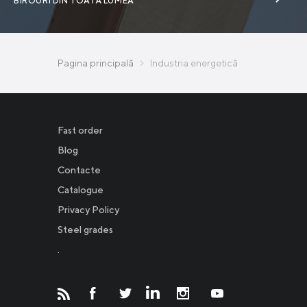
BIROURI DIN TOATĂ LUMEA
Pagina principală
Industria energetică
Fast order
Blog
Contacte
Catalogue
Privacy Policy
Новости
Steel grades
.
Инвесторам
СМИ о нас