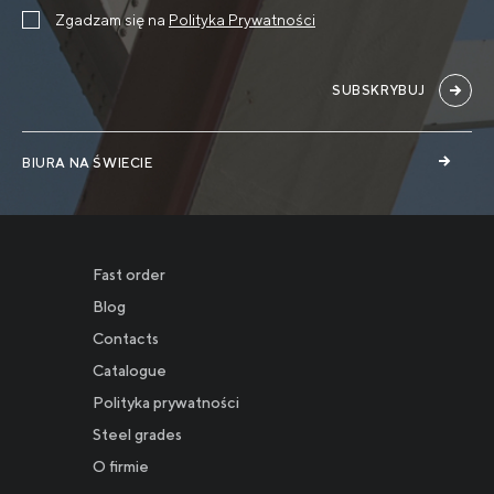
Zgadzam się na
Polityka Prywatności
SUBSKRYBUJ
BIURA NA ŚWIECIE
Fast order
Blog
Contacts
Catalogue
Polityka prywatności
Новости
Steel grades
O firmie
Инвесторам