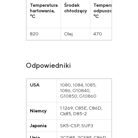
Temperatura
Środek
Temperatura
Gr
hartowania,
chłodzący
odpuszczania,
pla
ºС
ºС
N/
820
Olej
470
98
Odpowiedniki
USA
1080, 1084, 1085,
1086, G10840,
G10850, G10860
1.1269, C85E, C86D,
Niemcy
Ck85, D85-2
Japonia
SK5-CSP, SUP3
Unia
2CD85, 2CS85, C86D,