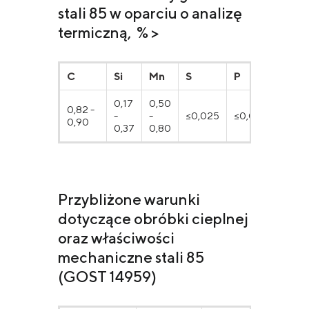
stali 85 w oparciu o analizę
termiczną, % >
С
Si
Mn
S
P
Cr
0,17
0,50
0,82 -
-
-
≤0,025
≤0,025
≤0,25
0,90
0,37
0,80
Przybliżone warunki
dotyczące obróbki cieplnej
oraz właściwości
mechaniczne stali 85
(GOST 14959)