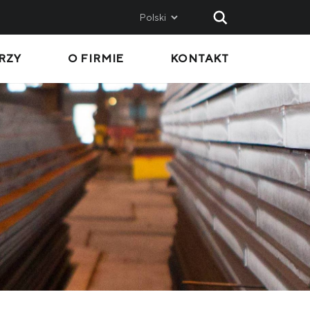
Polski
RZY
O FIRMIE
KONTAKT
AND
SALES
Metinvest SMC
Metinvest International SA
Metinvest Polska
ice