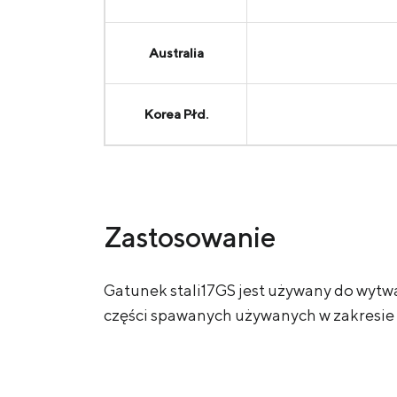
Australia
Korea Płd.
Zastosowanie
Gatunek stali
17GS jest używany do wytwa
części spawanych używanych w zakresie