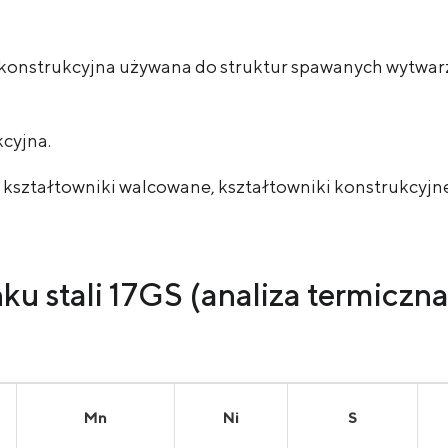
al konstrukcyjna używana do struktur spawanych wytw
kcyjna.
e, kształtowniki walcowane, kształtowniki konstrukcyj
ku stali
17GS (analiza termiczn
Mn
Ni
S