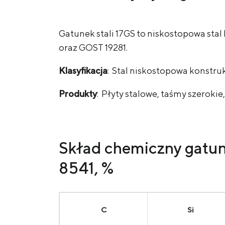
Gatunek stali 17GS to niskostopowa st
oraz GOST 19281.
Klasyfikacja
: Stal niskostopowa konstru
Produkty
: Płyty stalowe, taśmy szeroki
Skład chemiczny gatun
8541, %
С
Si