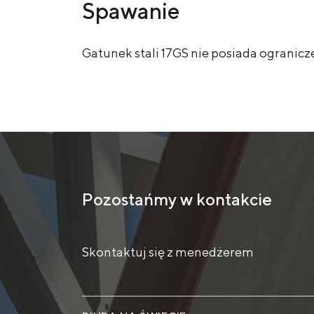
Spawanie
Gatunek stali 17GS nie posiada ogranic
Pozostańmy w kontakcie
Skontaktuj się z menedżerem