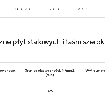
1.00-1.40
≤0.30
≤0.035
e płyt stalowych i taśm szeroki
cowanego,
Granica plastyczności, N/mm2,
Wytrzymało
(min)
325