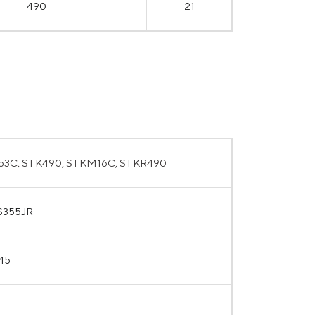
490
21
3C, STK490, STKM16C, STKR490
 S355JR
45