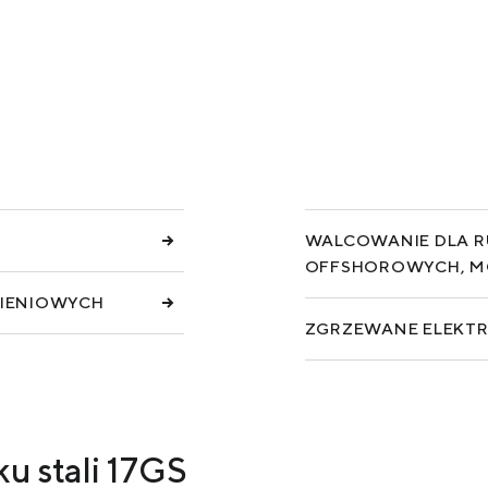
USŁUGI
DOWNLOADS
WALCOWANIE DLA RU
OFFSHOROWYCH, MO
NIENIOWYCH
ZGRZEWANE ELEKTRY
u stali 17GS