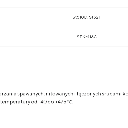
St510D, St52F
STKM16C
rzania spawanych, nitowanych i łączonych śrubami kon
 temperatury od -40 do +475
°С.