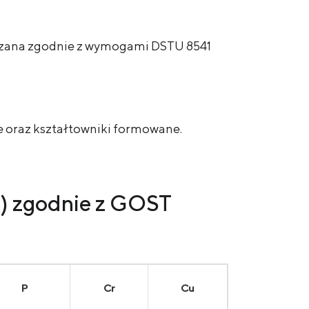
arzana zgodnie z wymogami DSTU 8541
ne oraz kształtowniki formowane.
a) zgodnie z GOST
P
Cr
Cu