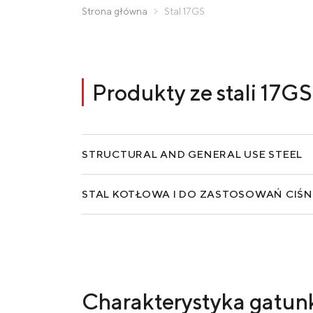
Zaporizhstal JV
Zamów produkty
Strona główna
Stal 17GS
Метинвест-Ресурс
Unisteel
Kamet Steel
Produkty ze stali 17GS
Metinvest Tubular Iași
STRUCTURAL AND GENERAL USE STEEL
STAL KOTŁOWA I DO ZASTOSOWAŃ CIŚ
Charakterystyka gatunk