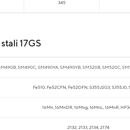
345
stali
17GS
SM490B, SM490C, SM490YA, SM490YB, SM520B, SM520C, SM5
Fe510, Fe52CFN, Fe52DFN, S355J2G3, S355J0,
16Mn, 16MnDR, 16Mng, 16MnL, 16MnR, HP3
2132, 2133, 2134, 2174