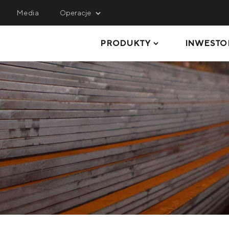
Media
Operacje
PRODUKTY
INWESTO
INING
SERVICE, LOGISTICS 
ENGINEERING
hulets Iron Ore
Metinvest M&R
rthern Iron Ore
BLACHY GRUBE
Metinvest-KMRP
ntral Iron Ore
RURY I PROFILE
Metinvest-Shipping
ited Coal Company
KRĘGI STALOWE
Metinvest Digital
BLACHY STALOWE
Metinvest Business Serv
Метінвест Січсталь
PRODUKTY DŁUGIE
SUROWCE I PÓŁWYROBY
WYROBY KOKSOWNICZE