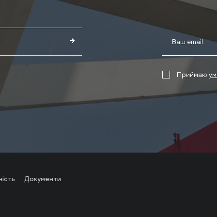
Приймаю
ум
ність
Документи