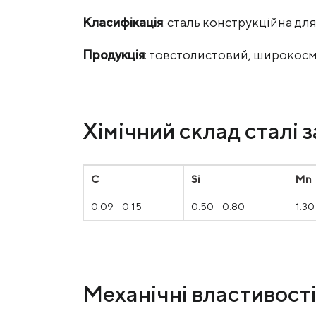
Класифікація
: сталь конструкційна дл
Продукція
: товстолистовий, широкосм
Хімічний склад сталі з
C
Si
Mn
0.09 - 0.15
0.50 - 0.80
1.30
Механічні властивості