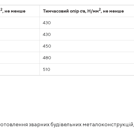
2
2
м
, не менше
Тимчасовий опір σв, Н/мм
, не менше
430
430
450
480
510
отовлення зварних будівельних металоконструкцій, 