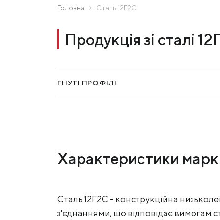
МК «Запоріжсталь» СП
Головна
Сталь 12Г2С
Надіслати запит
Метінвест-Ресурс
Продукція зі сталі 12
Юністіл
Каметсталь
Metinvest Tubular Iași
ГНУТІ ПРОФІЛІ
Характеристики марки
Сталь 12Г2С – конструкційна низьколе
з'єднаннями, що відповідає вимогам с