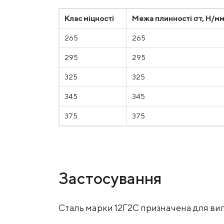
Клас міцності
Межа плинності σт, Н/м
265
265
295
295
325
325
345
345
375
375
Застосування
Сталь марки 12Г2С призначена для виг