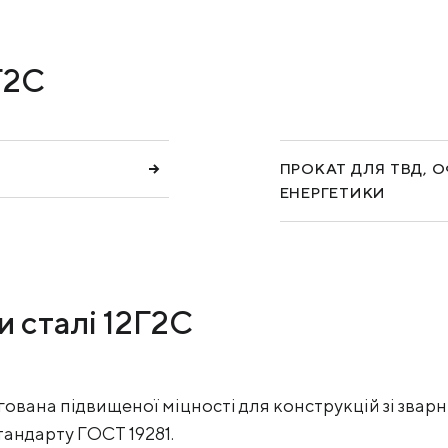
КЕЙСИ
Г2С
ПОСЛУГИ ТА РІШЕННЯ
СКАЧАТИ КАТАЛОГИ
ПРОКАТ ДЛЯ ТВД, 
ЕНЕРГЕТИКИ
 сталі 12Г2С
гована підвищеної міцності для конструкцій зі зва
тандарту ГОСТ 19281.