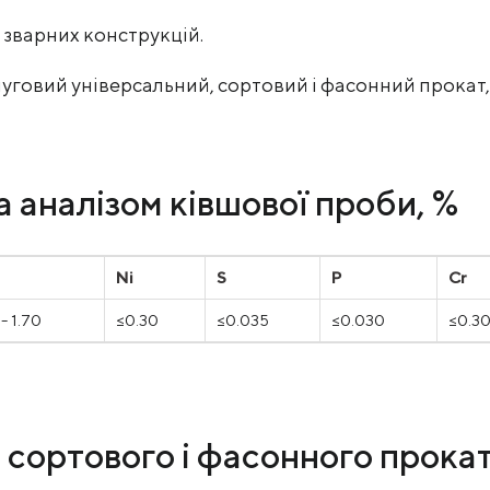
я зварних конструкцій.
уговий універсальний, сортовий і фасонний прокат, 
а аналізом ківшової проби, %
Ni
S
P
Cr
 - 1.70
≤0.30
≤0.035
≤0.030
≤0.3
 сортового і фасонного прокату