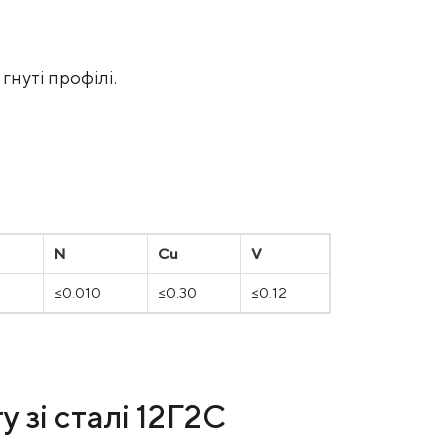
гнуті профілі.
N
Cu
V
0
≤0.010
≤0.30
≤0.12
 зі сталі 12Г2С