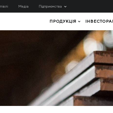
півлі
Медіа
Підприємства
ПРОДУКЦІЯ
ІНВЕСТОРА
ИДОБУВАННЯ
СЕРВІС, ІНЖИНІРИНГ
ЛОГІСТИКА
гулецький ГЗК
МРМЗ
внічний ГЗК
ТОВСТОЛИСТОВИЙ ПРОКАТ
КРМЗ
нтральний ГЗК
ТРУБИ І ПРОФІЛІ
Метінвест-Шіппінг
ited Coal Company
РУЛОННИЙ ПРОКАТ
Metinvest Digital
ЛИСТОВИЙ ПРОКАТ
Метінвест Бізнес Серві
Метінвест Січсталь
СОРТОВИЙ ПРОКАТ
СИРОВИНА ТА НАПІВФАБРИКАТИ
КОКСОХІМІЧНА ТА ІНША ПРОДУКЦІ