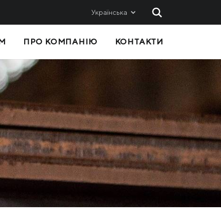
Українська
М
ПРО КОМПАНІЮ
КОНТАКТИ
 ТА
ПРОДАЖІ
Метінвест-СМЦ
Metinvest International SA
Metinvest Polska
с
Я