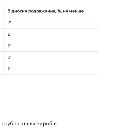
Відносне подовження, %, не менше
21
21
21
21
21
труб та інших виробів.