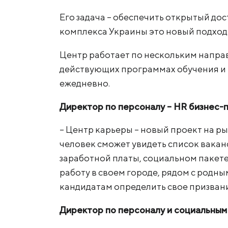
МК «Запорожсталь» СП
Его задача – обеспечить открытый до
Метинвест-Ресурс
Прислать запрос
комплекса Украины это новый подход
Юнистил
Центр работает по нескольким напра
Каметсталь
действующих программах обучения и р
Metinvest Tubular Iași
ежедневно.
Директор по персоналу – HR бизнес
– Центр карьеры – новый проект на ры
человек сможет увидеть список вака
заработной платы, социальном пакете,
работу в своем городе, рядом с родн
кандидатам определить свое призван
Директор по персоналу и социальны