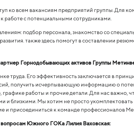
ПРОДУКЦИЯ
ступ ко всем вакансиям предприятий группы. Для 
 к работе с потенциальными сотрудниками.
КЕЙСЫ
влениям: подбор персонала, знакомство со специа
УСЛУГИ И РЕШЕНИЯ
азвития. также здесь помогут в составлении резюм
БРОШЮРЫ И КАТАЛОГИ
-партнер Горнодобывающих активов Группы Метинв
нке труда. Его эффективность заключается в принци
нсий, получить исчерпывающую информацию о потен
 графике работы и прочие детали. Для нас важно, 
ыми и близкими. Мы хотим не просто укомплектовать
ие и присоединиться к команде профессионалов Ме
м вопросам Южного ГОКа Лилия Ваховская: