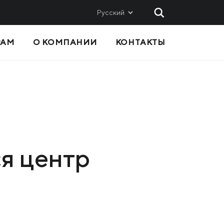
Русский
РАМ
О КОМПАНИИ
КОНТАКТЫ
 И
СБЫТ
Метинвест-СМЦ
Metinvest International SA
Metinvest Polska
ся центр
вис