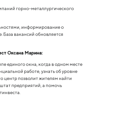
компаний горно-металлургического
льностями, информирование о
е. База вакансий обновляется
ест Оксана Марина:
пе единого окна, когда в одном месте
циальной работе, узнать об уровне
что центр позволит жителям найти
 штат предприятий, а помочь
тинвеста.