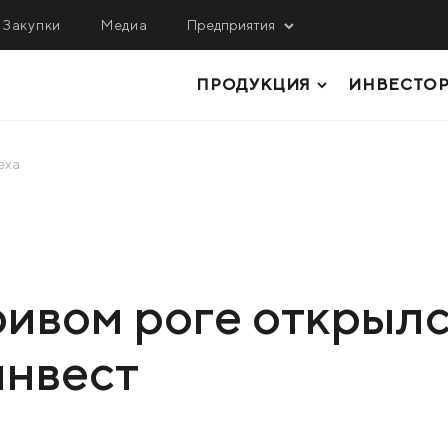
Закупки
Медиа
Предприятия
ПРОДУКЦИЯ
ИНВЕСТО
ОБЫЧА
ЛОГИСТИКА, СЕРВИС
ИНЖИНИРИНГ
гулецкий ГОК
МРМЗ
еха
верный ГОК
ТОЛСТОЛИСТОВОЙ ПРОКАТ
КРМЗ
нтральный ГОК
ТРУБЫ И ПРОФИЛИ
Метинвест Шиппинг
ited Coal Company
РУЛОННЫЙ ПРОКАТ
Metinvest Digital
ривом роге открыл
ЛИСТОВОЙ ПРОКАТ
Метинвест Бизнес Сер
инвест
Метінвест Січсталь
СОРТОВОЙ ПРОКАТ
СЫРЬЕ И ПОЛУФАБРИКАТЫ
КОКСОХИМИЧЕСКАЯ И ПРОЧАЯ