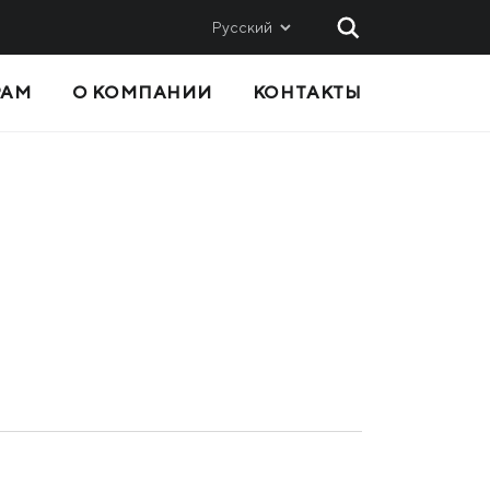
Русский
РАМ
О КОМПАНИИ
КОНТАКТЫ
 И
СБЫТ
Метинвест-СМЦ
Metinvest International SA
Metinvest Polska
вис