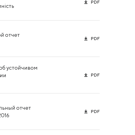
PDF
ність
й отчет
PDF
об устойчивом
тии
PDF
льный отчет
PDF
2016