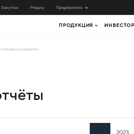
Закупки
Медиа
Предприятия
ПРОДУКЦИЯ
ИНВЕСТО
ОБЫЧА
ЛОГИСТИКА, СЕРВИС
ИНЖИНИРИНГ
гулецкий ГОК
МРМЗ
стойчивом развитии
верный ГОК
ТОЛСТОЛИСТОВОЙ ПРОКАТ
КРМЗ
нтральный ГОК
ТРУБЫ И ПРОФИЛИ
Метинвест Шиппинг
ited Coal Company
РУЛОННЫЙ ПРОКАТ
Metinvest Digital
отчёты
ЛИСТОВОЙ ПРОКАТ
Метинвест Бизнес Сер
Метінвест Січсталь
СОРТОВОЙ ПРОКАТ
СЫРЬЕ И ПОЛУФАБРИКАТЫ
КОКСОХИМИЧЕСКАЯ И ПРОЧАЯ
2023