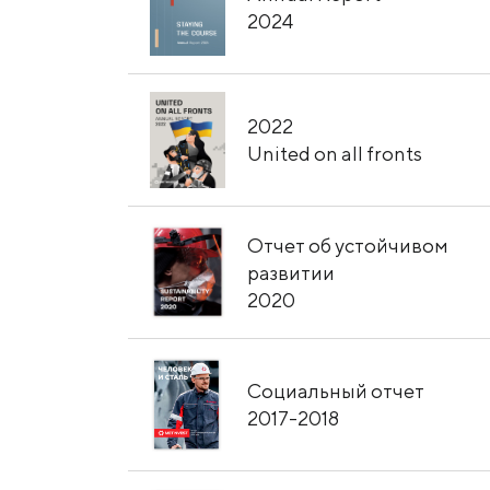
МК «Запорожсталь» СП
2024
Метинвест-Ресурс
Прислать запрос
Юнистил
2022
Каметсталь
United on all fronts
Metinvest Tubular Iași
Отчет об устойчивом
развитии
2020
Социальный отчет
2017-2018