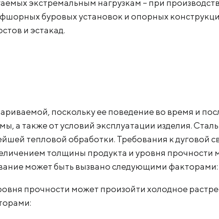
гаемых экстремальным нагрузкам – при производств
оффшорных буровых установок и опорных конструк
стов и эстакад.
ариваемой, поскольку ее поведение во время и посл
рмы, а также от условий эксплуатации изделия. Стал
ейшей тепловой обработки. Требования к дуговой с
увеличением толщины продукта и уровня прочности
вание может быть вызвано следующими факторами:
ровня прочности может произойти холодное растр
торами: