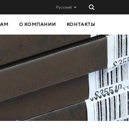
Русский
РАМ
О КОМПАНИИ
КОНТАКТЫ
 И
СБЫТ
Метинвест-СМЦ
Metinvest International SA
Metinvest Polska
вис