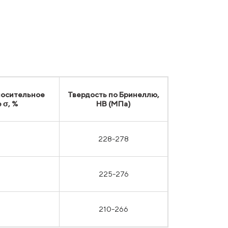
носительное
Твердость по Бринеллю,
 σ, %
HB (МПа)
228-278
225-276
210-266