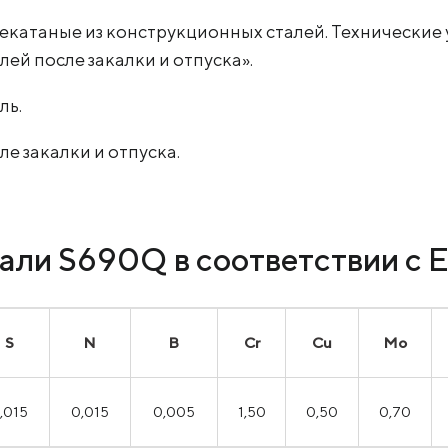
чекатаные из конструкционных сталей. Технические 
й после закалки и отпуска».
ль.
е закалки и отпуска.
али S690Q в соответствии с 
S
N
B
Cr
Cu
Mo
,015
0,015
0,005
1,50
0,50
0,70