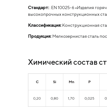
Стандарт:
: EN 10025-6 «Изделия горя
высокопрочных конструкционных стале
Классификация:
Конструкционная ста
Продукция:
Мелкозернистая сталь посл
Химический состав ст
С
Si
Mn
P
0,20
0,80
1,70
0,025
0