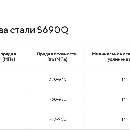
ва стали S690Q
 предел
Предел прочности,
Минимальное от
H (МПа)
Rm (МПа)
удлинение
770-940
14
760-930
14
710-900
14