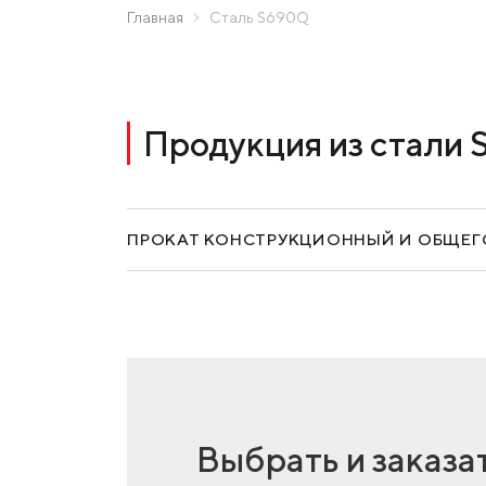
МК «Запорожсталь» СП
Главная
Сталь S690Q
Метинвест-Ресурс
Прислать запрос
Юнистил
Каметсталь
Продукция из стали
Metinvest Tubular Iași
ПРОКАТ КОНСТРУКЦИОННЫЙ И ОБЩЕГ
Выбрать и заказа