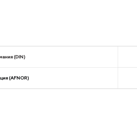
Q
мания (DIN)
ция (AFNOR)