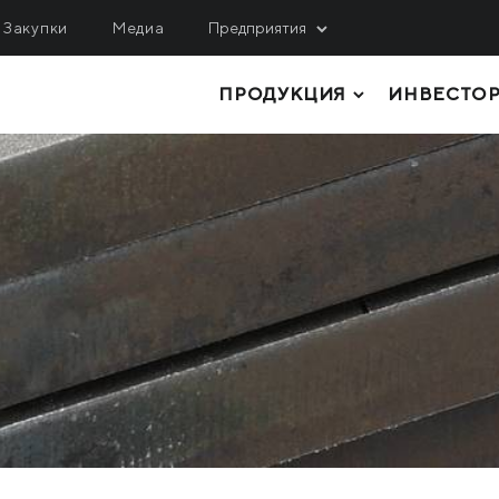
Закупки
Медиа
Предприятия
ПРОДУКЦИЯ
ИНВЕСТО
ОБЫЧА
ЛОГИСТИКА, СЕРВИС
ИНЖИНИРИНГ
гулецкий ГОК
МРМЗ
верный ГОК
ТОЛСТОЛИСТОВОЙ ПРОКАТ
КРМЗ
нтральный ГОК
ТРУБЫ И ПРОФИЛИ
Метинвест Шиппинг
ited Coal Company
РУЛОННЫЙ ПРОКАТ
Metinvest Digital
ЛИСТОВОЙ ПРОКАТ
Метинвест Бизнес Сер
Метінвест Січсталь
СОРТОВОЙ ПРОКАТ
СЫРЬЕ И ПОЛУФАБРИКАТЫ
КОКСОХИМИЧЕСКАЯ И ПРОЧАЯ