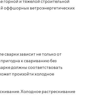
е горной и тяжелой строительной
ций оффшорных ветроэнергетических
е сварки зависит не только от
ь пригодна к свариванию без
варке должны соответствовать
 может произойти холодное
ескивание. Холодное растрескивание